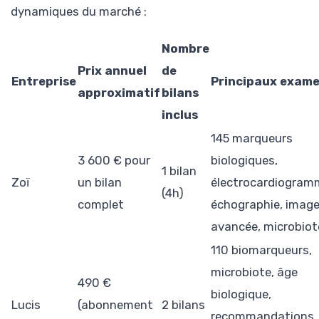
dynamiques du marché :
Nombre
Prix annuel
de
Entreprise
Principaux exam
approximatif
bilans
inclus
145 marqueurs
3 600 € pour
biologiques,
1 bilan
Zoï
un bilan
électrocardiogram
(4h)
complet
échographie, image
avancée, microbiot
110 biomarqueurs,
microbiote, âge
490 €
biologique,
Lucis
(abonnement
2 bilans
recommandations