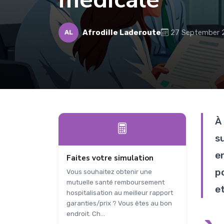
Afrodille Laderoute
27 September 
AL
À
s
e
Faites votre simulation
p
Vous souhaitez obtenir une
mutuelle santé remboursement
e
hospitalisation au meilleur rapport
garanties/prix ? Vous êtes au bon
endroit. Ch...