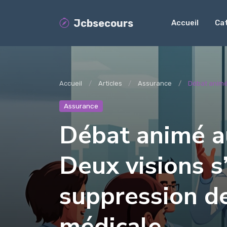
Jcbsecours
Accueil
Ca
Accueil
Articles
Assurance
Débat animé 
Assurance
Débat animé a
Deux visions s
suppression de
médicale