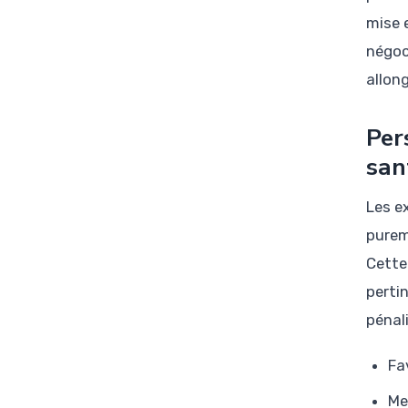
mise 
négoc
allong
Per
san
Les e
purem
Cette
perti
pénal
Fa
Me