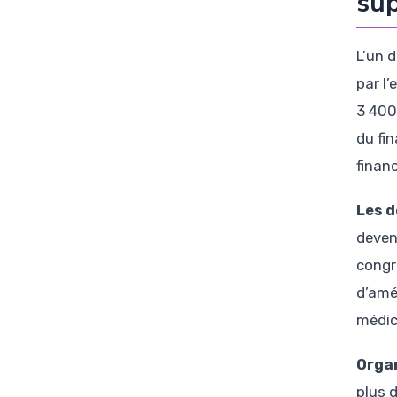
sup
L’un 
par l
3 400 
du fi
finan
Les d
deven
congr
d’amé
médic
Organ
plus 