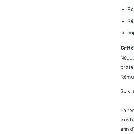
Re
Ré
Im
Critè
Négoc
profe
Rémun
Suivi
En rés
exist
afin 