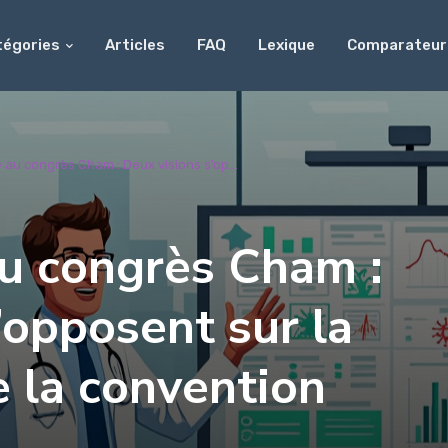
tégories
Articles
FAQ
Lexique
Comparateur
au congrès Cham : Deux visions s’op...
u congrès Cham :
’opposent sur la
 la convention