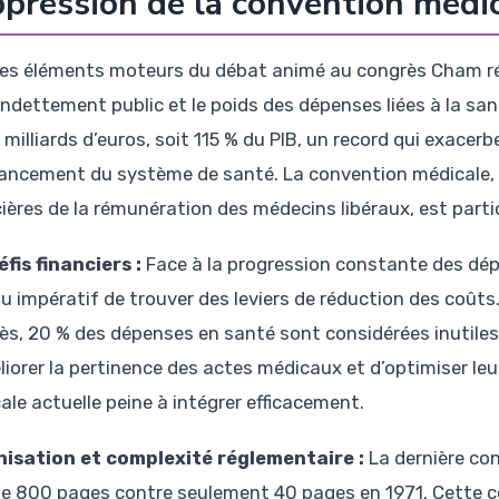
pression de la convention médi
des éléments moteurs du débat animé au congrès Cham ré
’endettement public et le poids des dépenses liées à la san
milliards d’euros, soit 115 % du PIB, un record qui exacer
nancement du système de santé. La convention médicale, e
cières de la rémunération des médecins libéraux, est parti
éfis financiers :
Face à la progression constante des dépe
u impératif de trouver des leviers de réduction des coûts.
ès, 20 % des dépenses en santé sont considérées inutiles
liorer la pertinence des actes médicaux et d’optimiser leu
ale actuelle peine à intégrer efficacement.
isation et complexité réglementaire :
La dernière co
de 800 pages contre seulement 40 pages en 1971. Cette co