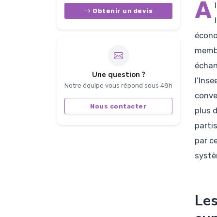
À
Obtenir un devis
écono
membr
échan
Une question ?
l’Ins
Notre équipe vous répond sous 48h
conve
Nous contacter
plus 
parti
par c
systè
Les