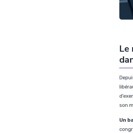
Le 
dan
Depui
libér
d’exer
son m
Un ba
congr