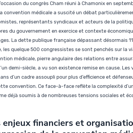
l’occasion du congrès Cham réuni à Chamonix en septembr
la convention médicale a suscité un débat particulièreme
mistes, représentants syndicaux et acteurs de la politiq
es du gouvernement en exercice et contexte économique
ges. La dette publique française dépassant désormais 115 
ee, les quelque 500 congressistes se sont penchés sur la vi
ntion médicale, pierre angulaire des relations entre assu
d’un demi-siècle, a vu son existence remise en cause. Les
sans d’un cadre assoupli pour plus d’efficience et défense
ette convention. Ce face-à-face reflète la complexité d’
me déjà soumis à de nombreuses tensions sociales et é
 enjeux financiers et organisati