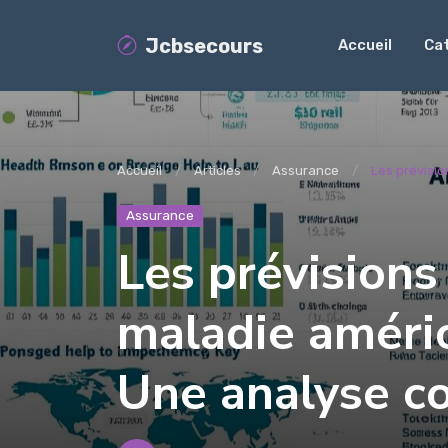
Jcbsecours
Accueil
Ca
Accueil
Articles
Assurance
Les prévisio
Assurance
Les prévisions
maladie améric
Une analyse c