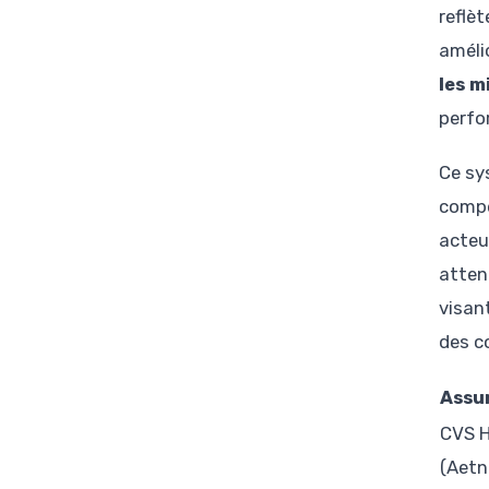
reflè
améli
les m
perfo
Ce sys
compé
acteu
atten
visant
des c
Assu
CVS H
(Aetn