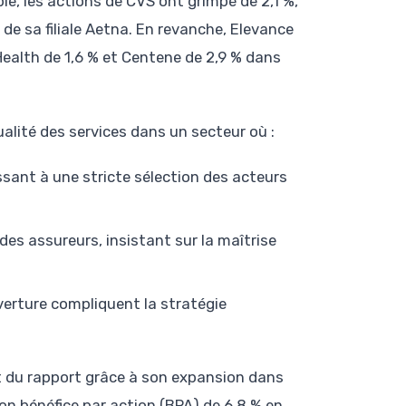
le, les actions de CVS ont grimpé de 2,1 %,
de sa filiale Aetna. En revanche, Elevance
ealth de 1,6 % et Centene de 2,9 % dans
alité des services dans un secteur où :
ant à une stricte sélection des acteurs
es assureurs, insistant sur la maîtrise
verture compliquent la stratégie
t du rapport grâce à son expansion dans
on bénéfice par action (BPA) de 6,8 % en