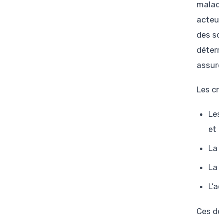
malad
acteu
des so
déter
assur
Les c
Le
et
La
La
L’
Ces d