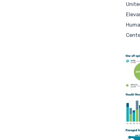
Unite
Eleva
Huma
Cent