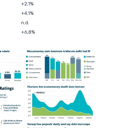
+2,1%
+4,1%
n.d.
+6,8%