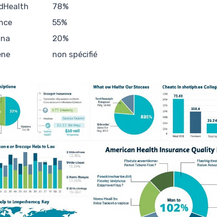
dHealth
78%
nce
55%
na
20%
ene
non spécifié