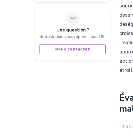
sur o
dessi
déséq
Une question ?
crois
Notre équipe vous répond sous 48h
l’évo
Nous contacter
appro
actio
étroi
Éva
mal
Chaqu