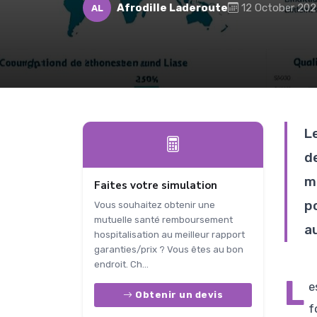
Afrodille Laderoute
12 October 20
AL
L
d
m
Faites votre simulation
p
Vous souhaitez obtenir une
mutuelle santé remboursement
a
hospitalisation au meilleur rapport
garanties/prix ? Vous êtes au bon
endroit. Ch...
L
e
Obtenir un devis
f