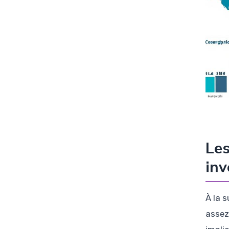
Les
inv
À la 
assez 