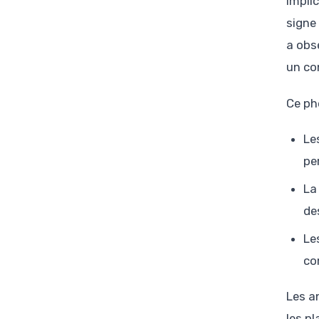
impli
signe
a obs
un co
Ce ph
Le
pe
La
de
Le
co
Les a
les p