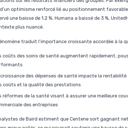
cations sur les résultats financiers des groupes. Par exemp
 d’un optimisme renforcé lié au positionnement favorable 
ervé une baisse de 1,2 %, Humana a baissé de 3 %, UnitedH
ntexte plus nuancé.
énomène traduit l’importance croissante accordée à la qu
s coûts des soins de santé augmentent rapidement, pouss
rformants
 croissance des dépenses de santé impacte la rentabilité d
s coûts et la qualité des prestations
s réformes de la santé visant à assurer une meilleure cou
mmerciale des entreprises
nalystes de Baird estiment que Centene sort gagnant ne
lans mieux notés, ce qui pourrait soutenir une hausse de s