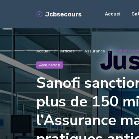
Jcbsecours
Accueil
Ca
Accueil
Articles
Assurance
Sanofi sanct
Assurance
Sanofi sanctio
plus de 150 mi
l’Assurance ma
pratiques anti