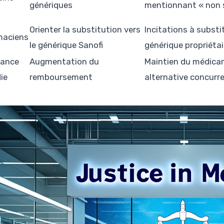
génériques
mentionnant « non 
Orienter la substitution vers
Incitations à substi
maciens
le générique Sanofi
générique propriétai
rance
Augmentation du
Maintien du médicam
ie
remboursement
alternative concurr