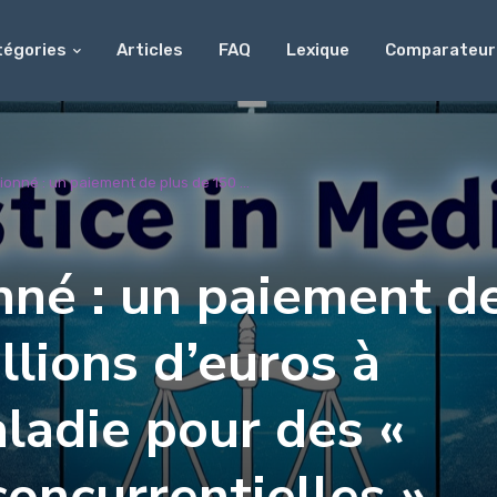
tégories
Articles
FAQ
Lexique
Comparateur
ionné : un paiement de plus de 150 ...
nné : un paiement d
llions d’euros à
ladie pour des «
concurrentielles »