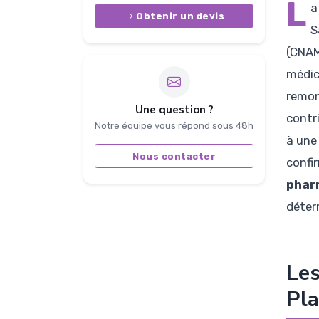
L
a
Obtenir un devis
S
(CNAM
médic
remon
Une question ?
contr
Notre équipe vous répond sous 48h
à une
Nous contacter
confir
phar
déter
Les
Pla