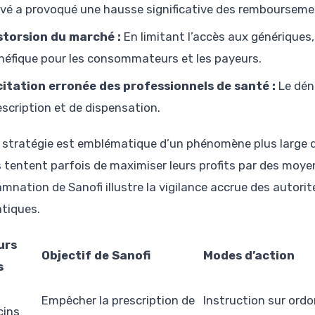
evé a provoqué une hausse significative des rembourseme
storsion du marché :
En limitant l’accès aux génériques, 
néfique pour les consommateurs et les payeurs.
citation erronée des professionnels de santé :
Le déni
escription et de dispensation.
 stratégie est emblématique d’un phénomène plus large d
s tentent parfois de maximiser leurs profits par des moy
mnation de Sanofi illustre la vigilance accrue des autorit
atiques.
urs
Objectif de Sanofi
Modes d’action
s
Empêcher la prescription de
Instruction sur ord
cins