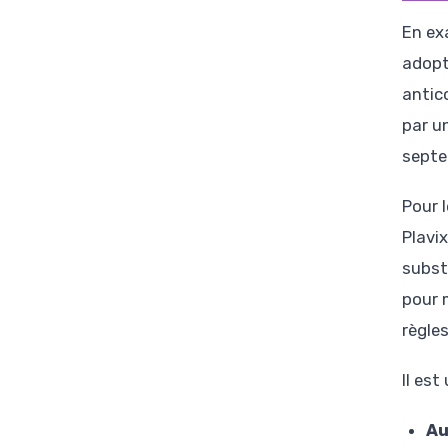
En ex
adopt
antic
par u
septe
Pour 
Plavi
subst
pour 
règle
Il est
Au