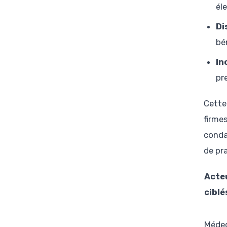
él
Di
bé
In
pr
Cette
firme
conda
de pr
Acte
ciblé
Méde