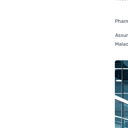
Phar
Assu
Malad