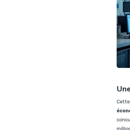
Une
Cette 
écon
concu
millio