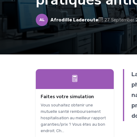
Afrodille Laderoute
27 September 
AL
L
p
n
Faites votre simulation
p
Vous souhaitez obtenir une
mutuelle santé remboursement
d
hospitalisation au meilleur rapport
garanties/prix ? Vous êtes au bon
endroit. Ch...