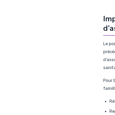
Imp
d’a
Le po
précé
d’ass
sanita
Pour 
famil
Ré
Re