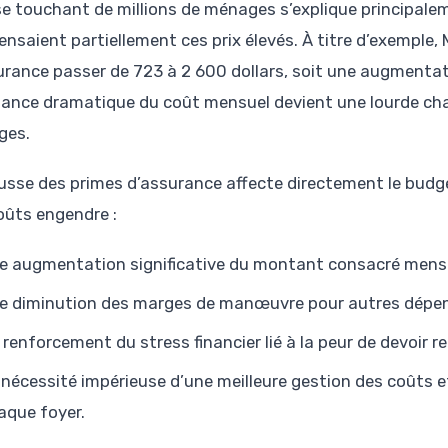
e touchant de millions de ménages s’explique principaleme
saient partiellement ces prix élevés. À titre d’exemple, M
urance passer de 723 à 2 600 dollars, soit une augmentat
sance dramatique du coût mensuel devient une lourde ch
ges.
usse des primes d’assurance affecte directement le budge
oûts engendre :
e augmentation significative du montant consacré mens
e diminution des marges de manœuvre pour autres dépens
 renforcement du stress financier lié à la peur de devoir r
 nécessité impérieuse d’une meilleure gestion des coûts et
aque foyer.