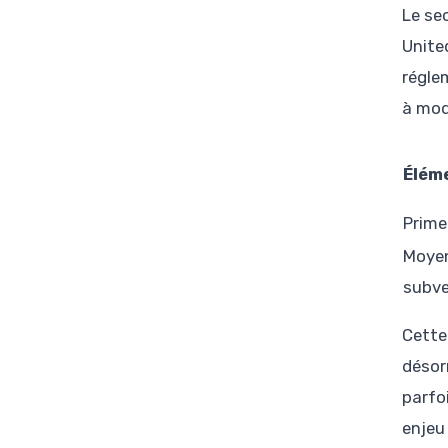
Le se
Unite
régle
à mod
Élém
Prime
Moyen
subve
Cette 
désor
parfo
enjeu