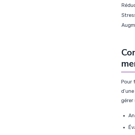
Réduc
Stres
Augme
Com
men
Pour 
d’une
gérer
An
Év