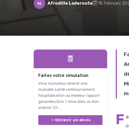
Afrodille Laderoute
18 February 20
AL
F
A
d
Faites votre simulation
M
Vous souhaitez obtenir une
mutuelle santé remboursement
m
hospitalisation au meilleur rapport
garanties/prix ? Vous êtes au bon
endroit. Ch...
F
a
Obtenir un devis
c