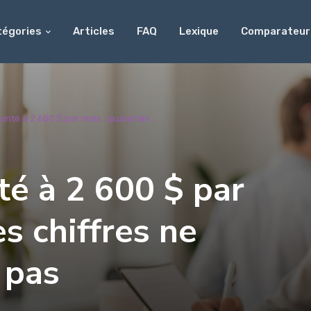
tégories
Articles
FAQ
Lexique
Comparateur
nté à 2 600 $ par mois : quand les ...
é à 2 600 $ par
s chiffres ne
 pas