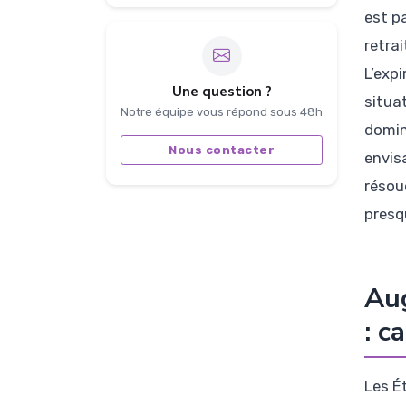
est p
retra
L’exp
Une question ?
situa
Notre équipe vous répond sous 48h
domin
Nous contacter
envis
résou
presqu
Aug
: c
Les É