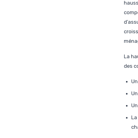
hauss
compen
d’ass
crois
ména
La ha
des c
Un
Un
Un
La
ch