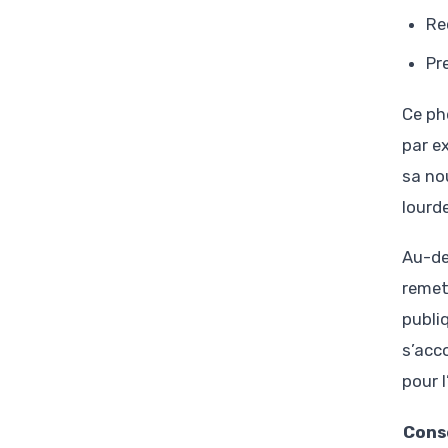
Re
Pr
Ce phé
par ex
sa no
lourde
Au-de
remet
publi
s’acc
pour 
Cons