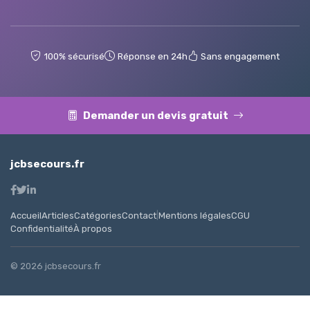
100% sécurisé
Réponse en 24h
Sans engagement
Demander un devis gratuit
jcbsecours.fr
Accueil
Articles
Catégories
Contact
|
Mentions légales
CGU
Confidentialité
À propos
© 2026 jcbsecours.fr