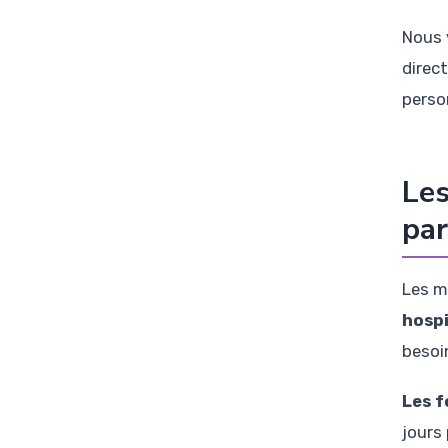
Nous 
direc
perso
Les
par
Les m
hospi
besoi
Les f
jours