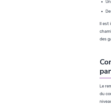
Un
De
Il es
chamb
des g
Co
par
Le re
du co
nivea