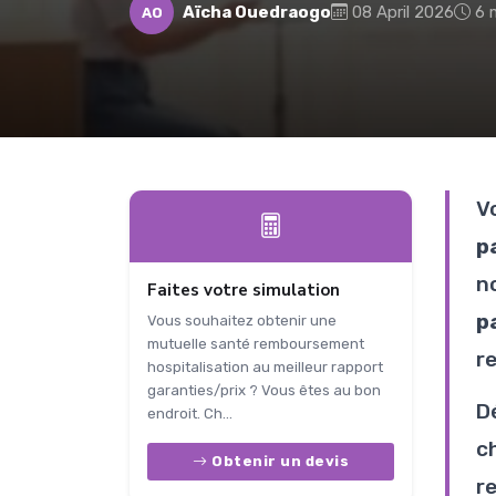
Aïcha Ouedraogo
08 April 2026
6 
AO
V
pa
n
Faites votre simulation
p
Vous souhaitez obtenir une
mutuelle santé remboursement
r
hospitalisation au meilleur rapport
garanties/prix ? Vous êtes au bon
D
endroit. Ch...
ch
Obtenir un devis
r