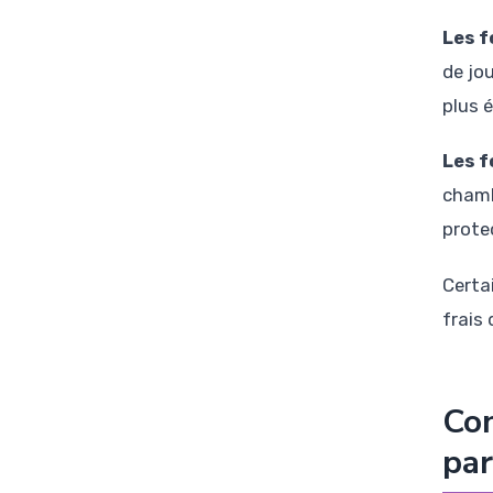
Les f
de jo
plus é
Les 
chamb
prote
Certa
frais
Con
par