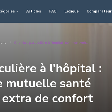
tégories
Articles
FAQ
Lexique
Comparateur
ions
Chambre particulière à l'hôpital : comment votr...
lière à l'hôpital :
 mutuelle santé
extra de confort