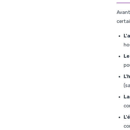
Avant
certai
L'
ho
Le
po
L'
(s
La
co
L'
co