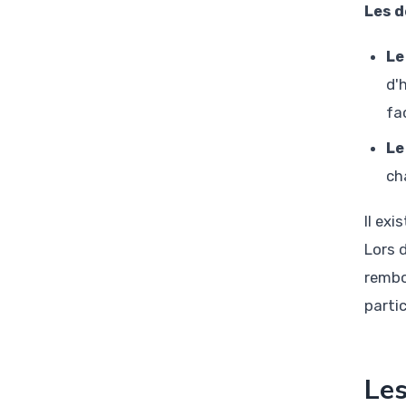
Les d
Le
d'
fa
Le
ch
Il ex
Lors d
rembo
partic
Les