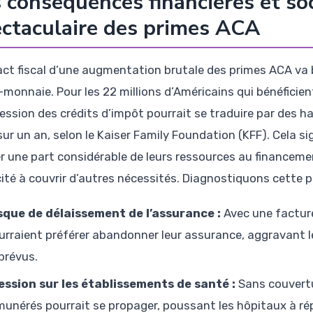
 conséquences financières et so
ctaculaire des primes ACA
act fiscal d’une augmentation brutale des primes ACA va b
-monnaie. Pour les 22 millions d’Américains qui bénéficien
ession des crédits d’impôt pourrait se traduire par des
sur un an, selon le Kaiser Family Foundation (KFF). Cela s
er une part considérable de leurs ressources au financeme
ité à couvrir d’autres nécessités. Diagnostiquons cette p
sque de délaissement de l’assurance :
Avec une facture
urraient préférer abandonner leur assurance, aggravant 
prévus.
ession sur les établissements de santé :
Sans couvertu
munérés pourrait se propager, poussant les hôpitaux à r