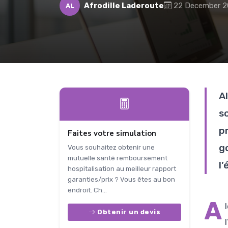
Afrodille Laderoute
22 December 
AL
A
s
p
Faites votre simulation
g
Vous souhaitez obtenir une
mutuelle santé remboursement
l
hospitalisation au meilleur rapport
garanties/prix ? Vous êtes au bon
endroit. Ch...
A
Obtenir un devis