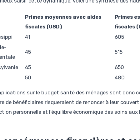
mieux saisir cette dynamique, voici une synthèse des hau
Primes moyennes avec aides
Primes es
fiscales (USD)
fiscales 
ssippi
41
605
ie-
45
515
entale
ylvanie
65
650
50
480
mplications sur le budget santé des ménages sont donc co
e de bénéficiaires risqueraient de renoncer à leur couvertu
ction personnelle et l’équilibre économique des soins aux