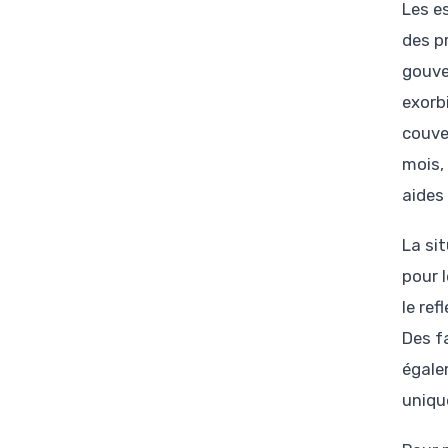
Les e
des p
gouve
exorb
couve
mois,
aides
La si
pour l
le re
Des fa
égale
uniqu