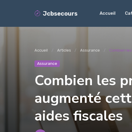
Jcbsecours
Accueil
Ca
Accueil
Articles
Assurance
Combien les
Assurance
Combien les p
augmenté cett
aides fiscales