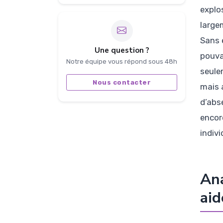
explo
large
Sans 
Une question ?
pouva
Notre équipe vous répond sous 48h
seule
Nous contacter
mais 
d’abs
encor
indiv
Ana
aid