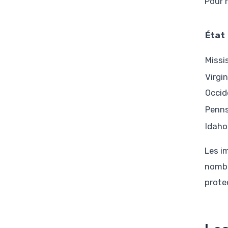
Pour 
État
Missi
Virgin
Occid
Penns
Idaho
Les i
nombr
prote