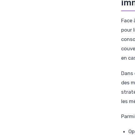
im
Face 
pour 
conso
couve
en ca
Dans 
des m
strat
les m
Parmi
Op