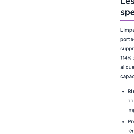
Les
spe
L’imp
porte
suppr
114% 
allou
capac
Ri
po
im
Pr
ré