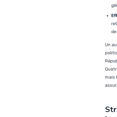
gé
Ef
re
de
Un au
polit
Répub
Quatr
mais 
assur
Str