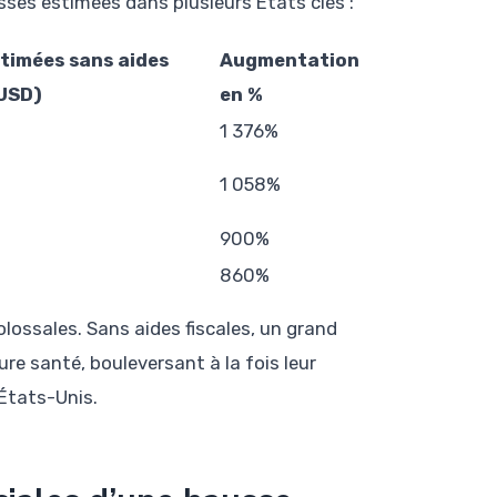
sses estimées dans plusieurs États clés :
timées sans aides
Augmentation
(USD)
en %
1 376%
1 058%
900%
860%
lossales. Sans aides fiscales, un grand
re santé, bouleversant à la fois leur
 États-Unis.