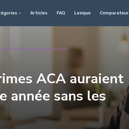
tégories
Articles
FAQ
Lexique
Comparateur
 primes ACA auraient augmenté cette ...
rimes ACA auraient
e année sans les