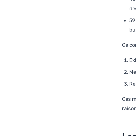
de
59
bu
Ce co
Ex
Me
Re
Ces m
raiso