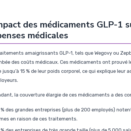
mpact des médicaments GLP-1 su
penses médicales
raitements amaigrissants GLP-1, tels que Wegovy ou Zepb
ambée des coûts médicaux. Ces médicaments ont prouvé leu
e jusqu’à 15 % de leur poids corporel, ce qui explique leur
loyeurs.
dant, la couverture élargie de ces médicaments a des c
 % des grandes entreprises (plus de 200 employés) noten
imes en raison de ces traitements.
 % des entreprises de très grande taille (plus de 5 000 sal