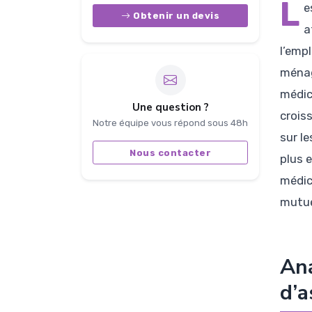
L
e
Obtenir un devis
a
l’emp
ménag
médic
Une question ?
crois
Notre équipe vous répond sous 48h
sur l
Nous contacter
plus e
médic
mutue
Ana
d’a