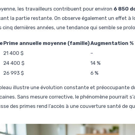
yenne, les travailleurs contribuent pour environ
6 850 do
çant la partie restante. On observe également un effet à l
es cinq dernières années, une tendance qui semble se prol
e
Prime annuelle moyenne (famille)
Augmentation %
21 400 $
–
24 400 $
14 %
26 993 $
6 %
bleau illustre une évolution constante et préoccupante du
caines. Sans mesure corrective, le phénomène pourrait s’a
sse des primes rend l’accès à une couverture santé de quali