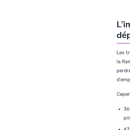
L’i
dé
Les t
la fl
perdr
d’emp
Cepen
36
pr
43