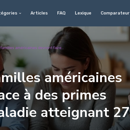
tégories
Articles
FAQ
Lexique
Comparateur
 familles américaines devront faire...
amilles américaines
face à des primes
ladie atteignant 27