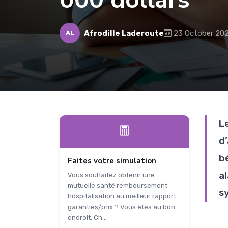
Afrodille Laderoute
23 October 20
AL
L
d
b
Faites votre simulation
a
Vous souhaitez obtenir une
mutuelle santé remboursement
s
hospitalisation au meilleur rapport
garanties/prix ? Vous êtes au bon
endroit. Ch...