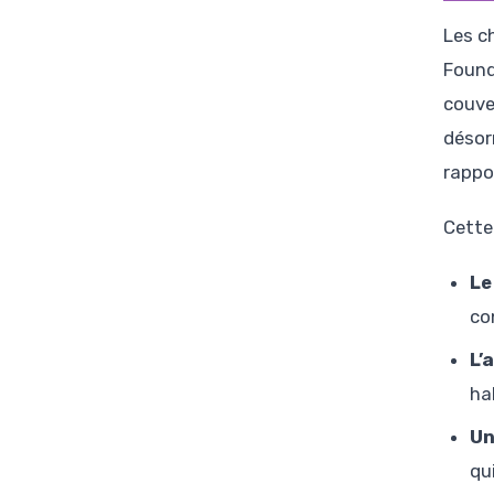
Les c
Found
couver
désor
rappo
Cette
Le
co
L’
ha
Un
qu