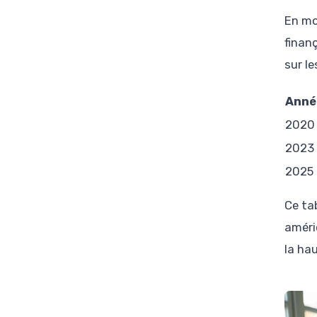
En mo
finan
sur l
Anné
2020
2023
2025
Ce ta
améri
la hau