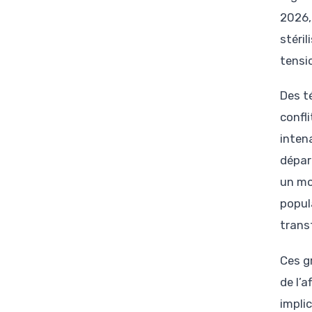
2026,
stéril
tensi
Des t
confli
inten
dépar
un mo
popul
trans
Ces g
de l’
impli