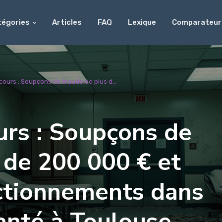
tégories
Articles
FAQ
Lexique
Comparateur
ours : Soupçons de fraude de plus d...
urs : Soupçons de
 de 200 000 € et
ctionnements dans
anté à Toulouse