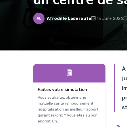
Afrodille Laderoute
13 June 2026
AL
À
j
i
Faites votre simulation
p
Vous souhaitez obtenir une
mutuelle santé remboursement
s
hospitalisation au meilleur rapport
garanties/prix ? Vous êtes au bon
endroit. Ch...