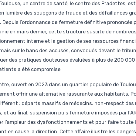
Toulouse, un centre de santé, le centre des Pradettes, es
en lumière des soupçons de fraude et des défaillances gr
e. Depuis l’ordonnance de fermeture définitive prononcée 
anie en mars dernier, cette structure suscite de nombreu
ionnement interne et la gestion de ses ressources financi
mais sur le banc des accusés, convoqués devant le tribun
quer des pratiques douteuses évaluées à plus de 200 000 
atients a été compromise.
ntre, ouvert en 2023 dans un quartier populaire de Toulou
lement offrir une alternative rassurante aux habitants. Pou
différent : départs massifs de médecins, non-respect des 
s, et au final, suspension puis fermeture imposées par l’AR
er l’ampleur des dysfonctionnements et pour faire toute l
nt en cause la direction. Cette affaire illustre les dang