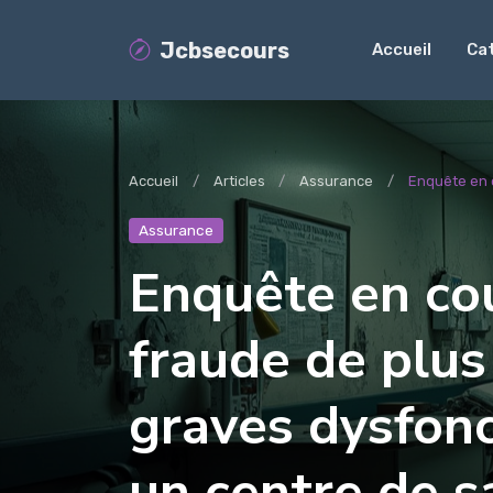
Jcbsecours
Accueil
Ca
Accueil
Articles
Assurance
Enquête en c
Assurance
Enquête en co
fraude de plus
graves dysfon
un centre de s