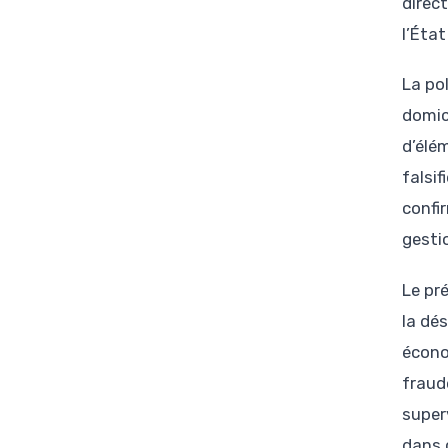
direc
l’État
La po
domic
d’élé
falsif
confir
gesti
Le pré
la dés
écono
fraud
super
dans 