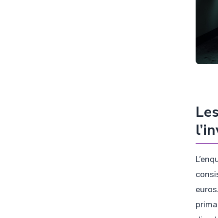
Les
l’i
L’enq
consi
euros
prima