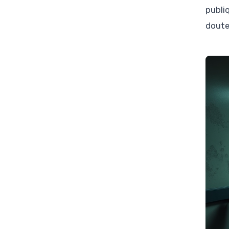
publi
doute