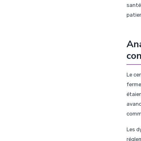
santé
patie
Ana
con
Le ce
ferme
étaie
avancé
comme
Les d
régle