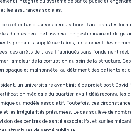
tement l’intégrité du système de santé public et engendre
 et les assurances sociales.
lice a effectué plusieurs perquisitions, tant dans les loc
iles du président de l’association gestionnaire et du géra
ments probants supplémentaires, notamment des docume
iées, des arrêts de travail fabriqués sans fondement réel,
mer l’ampleur de la corruption au sein de la structure. Ce
on opaque et malhonnête, au détriment des patients et de 
sident, un universitaire ayant initié ce projet post Covid-
ertification médicale du quartier, avait déjà reconnu les di
mique du modèle associatif. Toutefois, ces circonstances
e et les irrégularités présumées. Le cas soulève de nombre
vision des centres de santé associatifs, et sur les mécan
ces structures de santé publique.