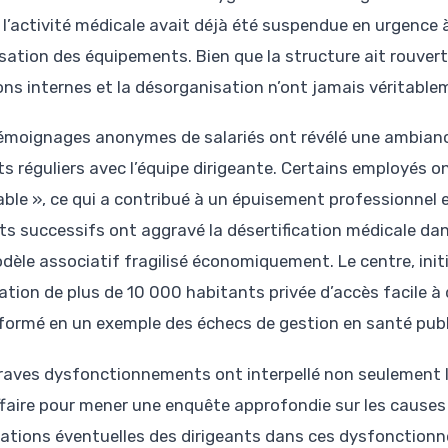
 l’activité médicale avait déjà été suspendue en urgence à
isation des équipements. Bien que la structure ait rouvert 
ons internes et la désorganisation n’ont jamais véritable
émoignages anonymes de salariés ont révélé une ambiance
ts réguliers avec l’équipe dirigeante. Certains employés on
able », ce qui a contribué à un épuisement professionnel 
ts successifs ont aggravé la désertification médicale dans
dèle associatif fragilisé économiquement. Le centre, in
ation de plus de 10 000 habitants privée d’accès facile à
formé en un exemple des échecs de gestion en santé publ
raves dysfonctionnements ont interpellé non seulement l’A
affaire pour mener une enquête approfondie sur les causes r
cations éventuelles des dirigeants dans ces dysfonction