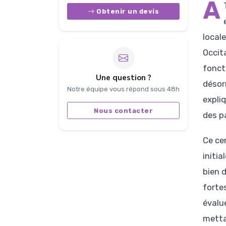
À
Obtenir un devis
local
Occit
fonct
Une question ?
désor
Notre équipe vous répond sous 48h
expli
Nous contacter
des p
Ce ce
initia
bien 
forte
évalu
metta