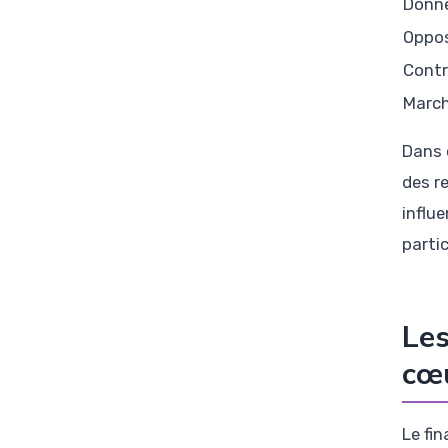
Donné
Oppos
Contr
March
Dans 
des r
influ
parti
Les
cœu
Le fi