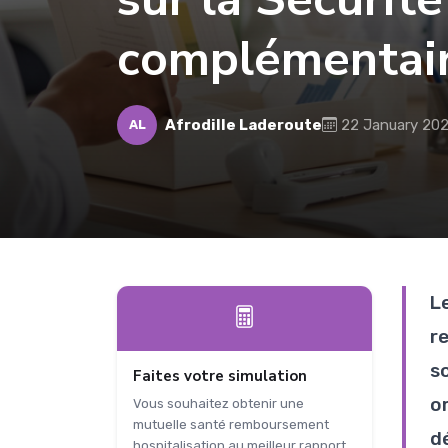
complémentai
Afrodille Laderoute
22 January 20
AL
L
r
s
Faites votre simulation
o
Vous souhaitez obtenir une
mutuelle santé remboursement
dé
hospitalisation au meilleur rapport