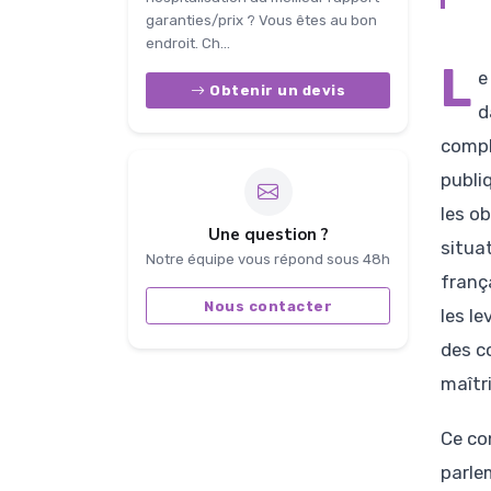
garanties/prix ? Vous êtes au bon
endroit. Ch...
L
e
Obtenir un devis
d
compl
publi
les o
Une question ?
situat
Notre équipe vous répond sous 48h
franç
Nous contacter
les le
des c
maîtr
Ce co
parle