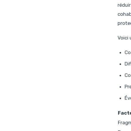
rédui
cohab
prote
Voici 
Co
Di
Co
Pr
Év
Fact
Fragm