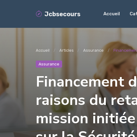
Jcbsecours
Accueil
Ca
Accueil
Articles
Assurance
Financement 
Assurance
Financement de
raisons du ret
mission initié
sur la Sécurité