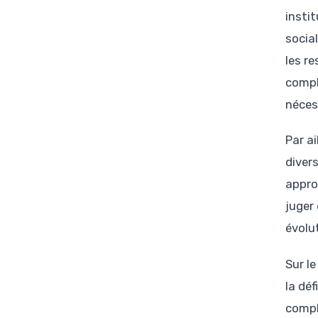
insti
socia
les r
compl
néces
Par a
diver
approf
juger
évolu
Sur l
la déf
compl