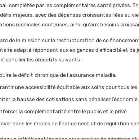
ipal, complétée par les complémentaires santé privées. En
 défis majeurs, avec des dépenses croissantes liées au vie
ations médicales coûteuses, ainsi qu’aux besoins croissa
tard de la mission sur la restructuration de ce financeme
taire adapté répondant aux exigences d’efficacité et de ju
t concilier les objectifs suivants :
duire le déficit chronique de l’assurance maladie.
rantir une accessibilité équitable aux soins pour tous les 
miter la hausse des cotisations sans pénaliser l’économie.
nforcer la complémentarité entre le public et le privé.
nover dans les modes de financement et de régulation sani
bleau synthétisant les principaux postes de dépenses et s