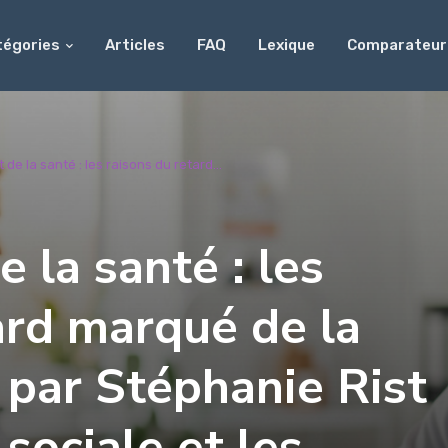
tégories
Articles
FAQ
Lexique
Comparateur
de la santé : les raisons du retard...
 la santé : les
ard marqué de la
e par Stéphanie Rist
 sociale et les