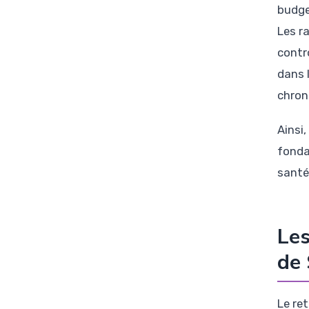
budge
Les ra
contr
dans l
chron
Ainsi
fonda
santé
Les
de 
Le re