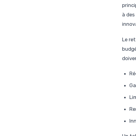
princ
à des
innov
Le re
budgé
doiven
Ré
Ga
Li
Re
In
Un ta