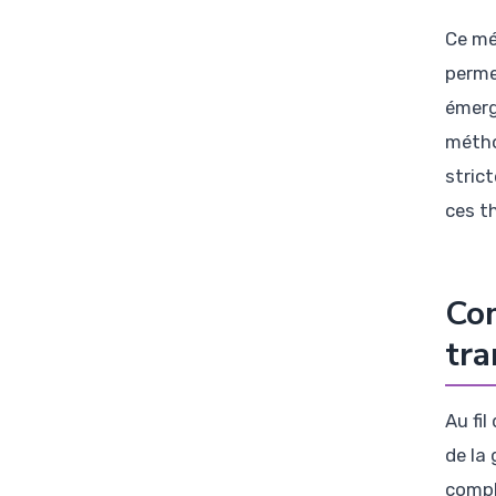
Ce mé
perme
émerg
métho
strict
ces t
Com
tra
Au fi
de la
compl