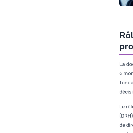
Rôl
pro
La do
« mom
fonda
décis
Le rô
(DRH) 
de di