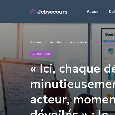
Jcbsecours
Accueil
Ca
Accueil
Articles
Assurance
« Ici, chaqu
Assurance
« Ici, chaque d
minutieusemen
acteur, momen
dévoilés » : le