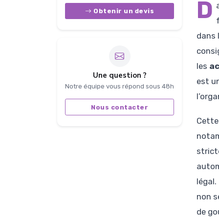
D
Obtenir un devis
dans 
consig
les
ac
Une question ?
est u
Notre équipe vous répond sous 48h
l’org
Nous contacter
Cette
notam
strict
autom
légal
non s
de go