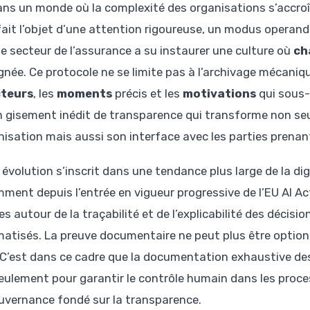
ans un monde où la complexité des organisations s’accroît
fait l’objet d’une attention rigoureuse, un modus operandi
le secteur de l’assurance a su instaurer une culture où
ch
née. Ce protocole ne se limite pas à l’archivage mécanique 
teurs
, les
moments
précis et les
motivations
qui sous-
n gisement inédit de transparence qui transforme non se
anisation mais aussi son interface avec les parties prenan
 évolution s’inscrit dans une tendance plus large de la dig
ment depuis l’entrée en vigueur progressive de l’EU AI A
es autour de la traçabilité et de l’explicabilité des décis
atisés. La preuve documentaire ne peut plus être optionn
. C’est dans ce cadre que la documentation exhaustive de
eulement pour garantir le contrôle humain dans les proce
uvernance fondé sur la transparence.