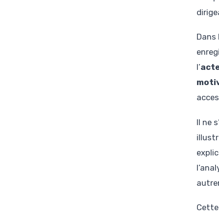
dirige
Dans l
enreg
l’
act
moti
acces
Il ne 
illust
expli
l’ana
autre
Cette