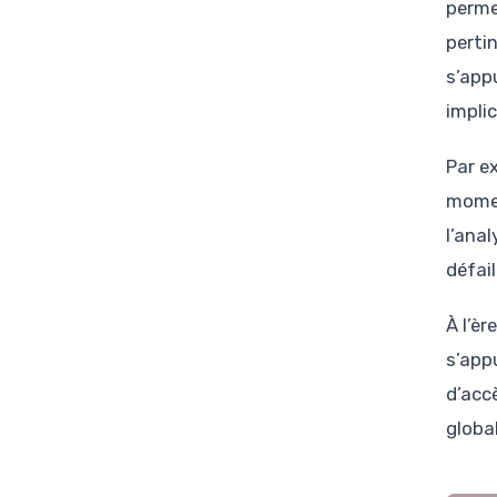
permet
perti
s’app
impli
Par ex
momen
l’ana
défai
À l’è
s’appu
d’acc
global