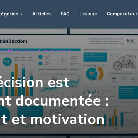
tégories
Articles
FAQ
Lexique
Comparateur
e décision est minutieusement docum...
écision est
t documentée :
t et motivation
…