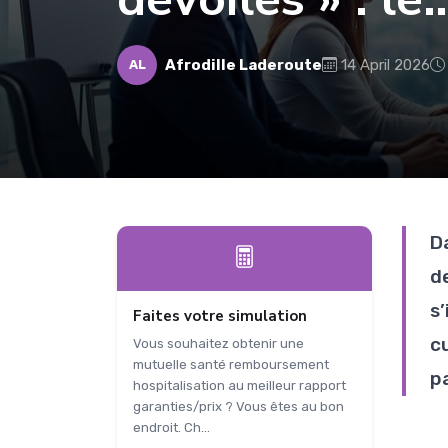
Afrodille Laderoute
14 April 2026
AL
D
d
s
Faites votre simulation
c
Vous souhaitez obtenir une
mutuelle santé remboursement
p
hospitalisation au meilleur rapport
garanties/prix ? Vous êtes au bon
endroit. Ch...