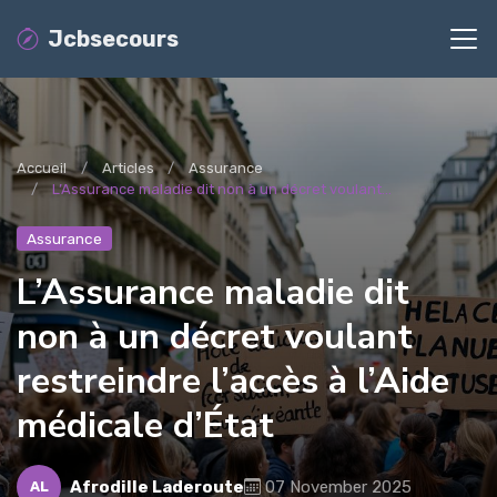
Jcbsecours
Accueil
Articles
Assurance
L’Assurance maladie dit non à un décret voulant...
Assurance
L’Assurance maladie dit
non à un décret voulant
restreindre l’accès à l’Aide
médicale d’État
Afrodille Laderoute
07 November 2025
AL