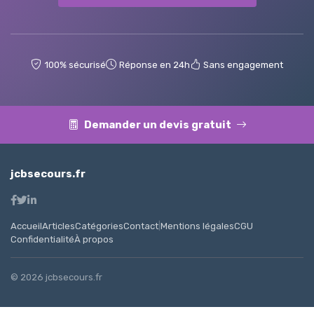
100% sécurisé
Réponse en 24h
Sans engagement
Demander un devis gratuit
jcbsecours.fr
Accueil
Articles
Catégories
Contact
|
Mentions légales
CGU
Confidentialité
À propos
© 2026 jcbsecours.fr