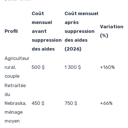
Coût
Coût mensuel
mensuel
après
Variation
Profil
avant
suppression
(%)
suppression
des aides
des aides
(2026)
Agriculteur
rural,
500 $
1 300 $
+160%
couple
Retraitée
du
Nebraska,
450 $
750 $
+66%
ménage
moyen