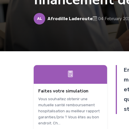
Afrodille Laderoute
04 February 20
AL
E
m
e
Faites votre simulation
q
Vous souhaitez obtenir une
mutuelle santé remboursement
st
hospitalisation au meilleur rapport
garanties/prix ? Vous êtes au bon
endroit. Ch...