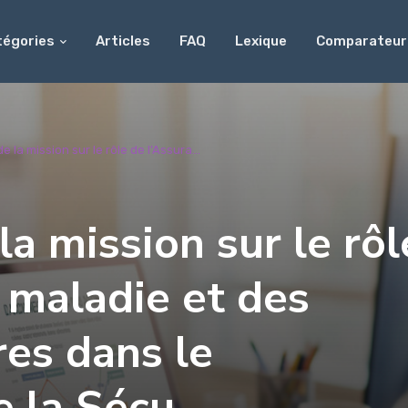
tégories
Articles
FAQ
Lexique
Comparateur
 la mission sur le rôle de l’Assura...
a mission sur le rôl
 maladie et des
es dans le
e la Sécu