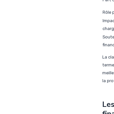
Rôle p
Impac
charg
Soute
finan
La cl
terme
meill
la pro
Les
fin