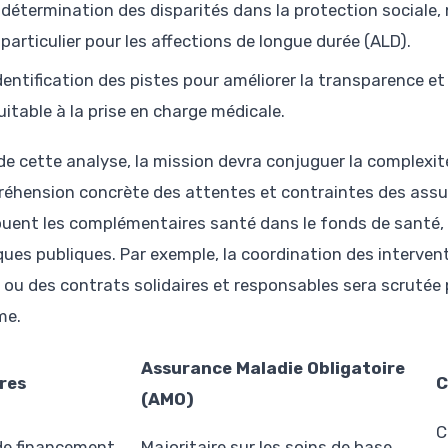
 détermination des disparités dans la protection sociale,
 particulier pour les affections de longue durée (ALD).
identification des pistes pour améliorer la transparence et l
uitable à la prise en charge médicale.
 de cette analyse, la mission devra conjuguer la complexité
éhension concrète des attentes et contraintes des assurés
ouent les complémentaires santé dans le fonds de santé, a
iques publiques. Par exemple, la coordination des interven
 ou des contrats solidaires et responsables sera scrutée p
me.
Assurance Maladie Obligatoire
res
C
(AMO)
C
de financement
Majoritaire sur les soins de base