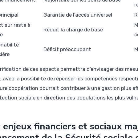
r
rincipal
Garantie de l’accès universel
R
t sur reste à
M
Réduit la charge de base
e
c
nabilité
Déficit préoccupant
M
cière
arification de ces aspects permettra d’envisager des mes
, avec la possibilité de repenser les compétences respecti
eure coopération pourrait contribuer à une gestion plus e
tection sociale en direction des populations les plus vuln
 enjeux financiers et sociaux ma
ancement de la Sécurité sociale