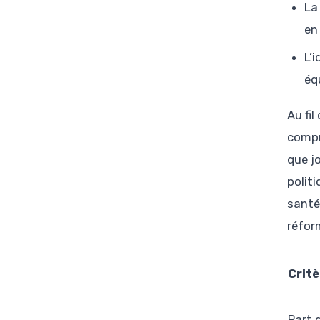
La
en
L’
éq
Au fil
compr
que j
polit
santé
réfor
Critè
Part 