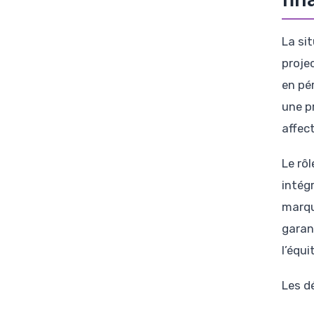
La sit
projec
en pé
une p
affec
Le rô
intég
marqu
garan
l’équi
Les dé