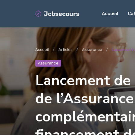
Jcbsecours
Accueil
Ca
Accueil
Articles
Assurance
Lancement de
Assurance
Lancement de l
de l’Assurance
complémentair
financement d