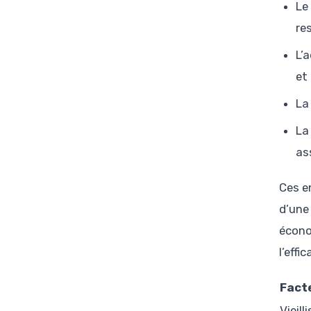
Le
re
L’
et
La
La
as
Ces e
d’une 
écono
l’effi
Facte
Vieill