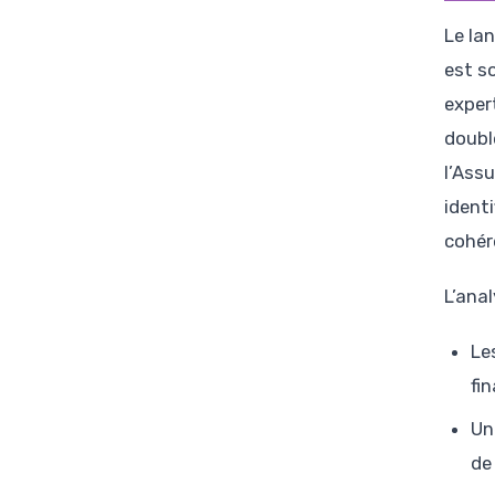
Le la
est s
exper
doubl
l’Ass
identi
cohér
L’anal
Le
fi
Un
de