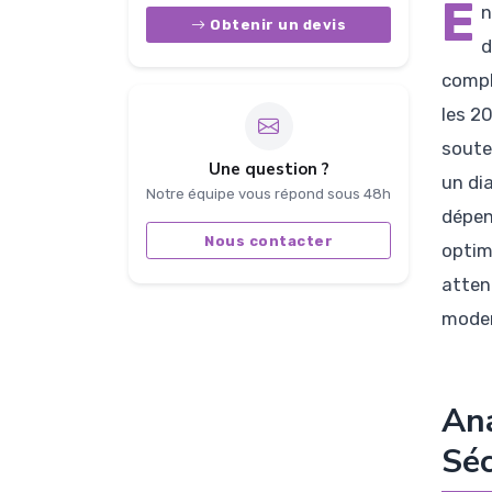
E
n
Obtenir un devis
d
compl
les 2
soute
Une question ?
un di
Notre équipe vous répond sous 48h
dépen
Nous contacter
optim
atten
moder
Ana
Séc