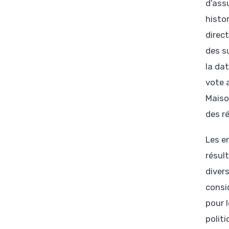
d’ass
histo
direc
des s
la dat
vote 
Maiso
des r
Les e
résul
diver
consi
pour 
politi