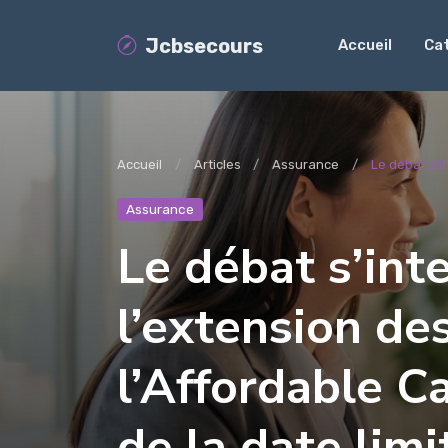
Jcbsecours
Accueil
Ca
Accueil
Articles
Assurance
Le débat s’in
Assurance
Le débat s’int
l’extension de
l’Affordable C
de la date limi