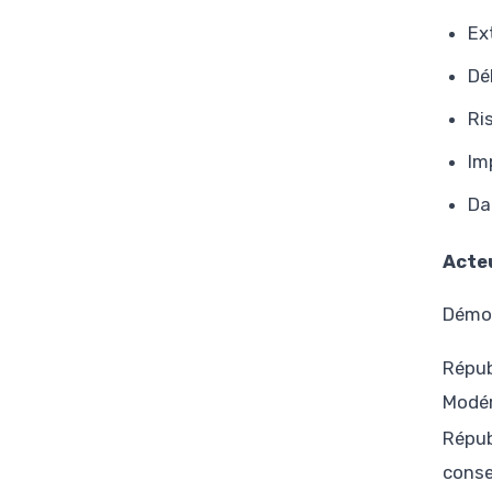
Ex
Dé
Ri
Im
Da
Acte
Démo
Répub
Modé
Répub
conse