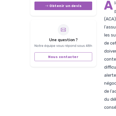
A
Obtenir un devis
(ACA)
l’ass
les s
Une question ?
de ce
Notre équipe vous répond sous 48h
doive
Nous contacter
conte
diffi
alert
négoc
de l’
du déb
consé