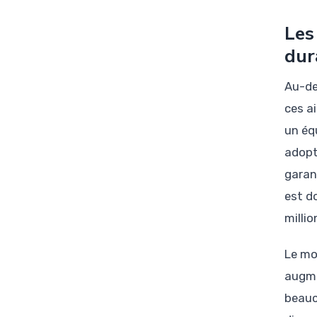
Les
dur
Au-de
ces a
un éq
adopt
garan
est d
milli
Le mo
augme
beauc