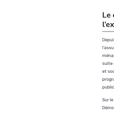
Le 
l’e
Depui
l’ass
ménag
suite
et so
progr
public
Sur le
Démoc