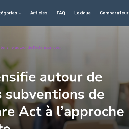
tégories
Articles
FAQ
Lexique
Comparateur
tensifie autour de l’extension des...
ensifie autour de
s subventions de
are Act à l’approche
te