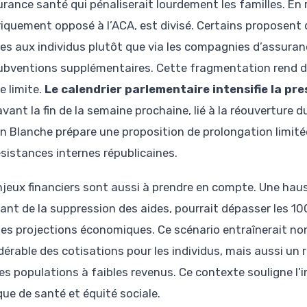
urance santé qui pénaliserait lourdement les familles. En
riquement opposé à l’ACA, est divisé. Certains proposent
tes aux individus plutôt que via les compagnies d’assuran
ubventions supplémentaires. Cette fragmentation rend di
e limite.
Le calendrier parlementaire intensifie la pre
avant la fin de la semaine prochaine, lié à la réouvertur
n Blanche prépare une proposition de prolongation limitée 
ésistances internes républicaines.
njeux financiers sont aussi à prendre en compte. Une hau
tant de la suppression des aides, pourrait dépasser les 1
ses projections économiques. Ce scénario entraînerait n
dérable des cotisations pour les individus, mais aussi un
les populations à faibles revenus. Ce contexte souligne l
que de santé et équité sociale.