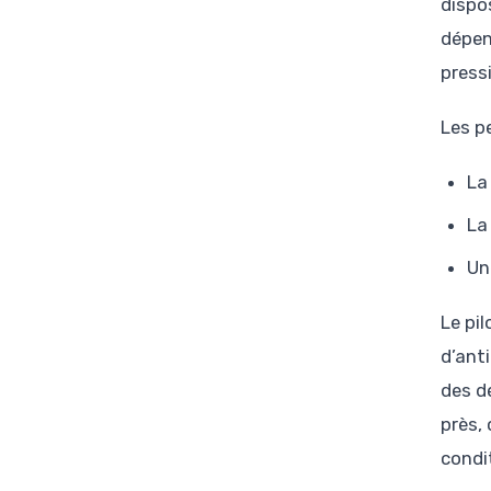
dispo
dépen
pressi
Les p
La
La
Un
Le pi
d’anti
des d
près,
condi