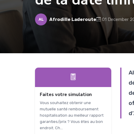
Afrodille Laderoute
01 December 2
AL
A
d
d
Faites votre simulation
o
Vous souhaitez obtenir une
mutuelle santé remboursement
d
hospitalisation au meilleur rapport
garanties/prix ? Vous êtes au bon
endroit. Ch...