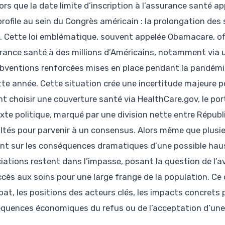
lors que la date limite d’inscription à l’assurance santé 
profile au sein du Congrès américain : la prolongation des
. Cette loi emblématique, souvent appelée Obamacare, off
urance santé à des millions d’Américains, notamment via un
ubventions renforcées mises en place pendant la pandémie d
tte année. Cette situation crée une incertitude majeure p
nt choisir une couverture santé via HealthCare.gov, le por
xte politique, marqué par une division nette entre Républ
cultés pour parvenir à un consensus. Alors même que plusi
ent sur les conséquences dramatiques d’une possible haus
iations restent dans l’impasse, posant la question de l’av
accès aux soins pour une large frange de la population. Ce
at, les positions des acteurs clés, les impacts concrets p
quences économiques du refus ou de l’acceptation d’une e