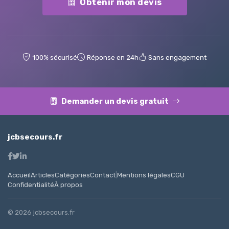
Obtenir mon devis
100% sécurisé
Réponse en 24h
Sans engagement
Demander un devis gratuit
jcbsecours.fr
Accueil
Articles
Catégories
Contact
|
Mentions légales
CGU
Confidentialité
À propos
© 2026 jcbsecours.fr