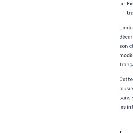
Fo
tr
L’ind
décar
son c
modèl
franç
Cette
plusi
sans s
les in