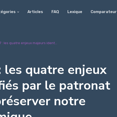
tégories
Articles
FAQ
Lexique
Comparateur
 : les quatre enjeux majeurs ident...
: les quatre enjeux
fiés par le patronat
préserver notre
mique