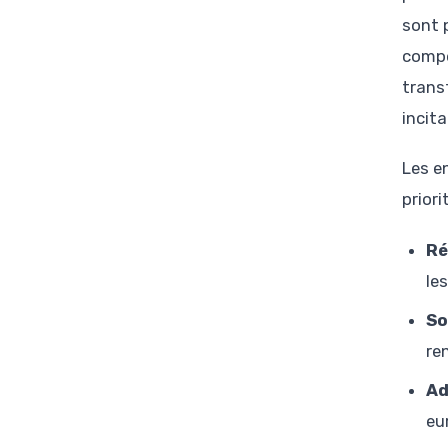
sont 
compé
trans
incit
Les e
priori
Ré
les
So
re
Ad
eu