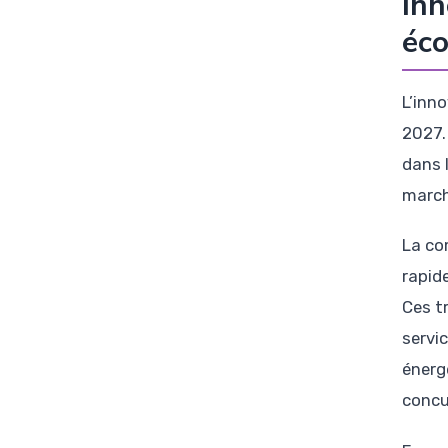
Inn
éco
L’inno
2027.
dans 
march
La co
rapide
Ces t
servic
énerg
concu