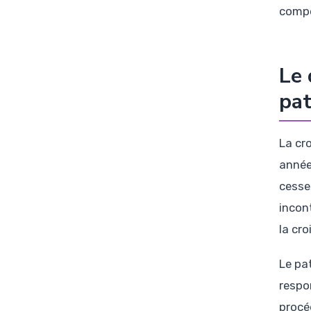
compé
Le 
pat
La cr
année
cesse
incon
la cr
Le pa
respo
procé