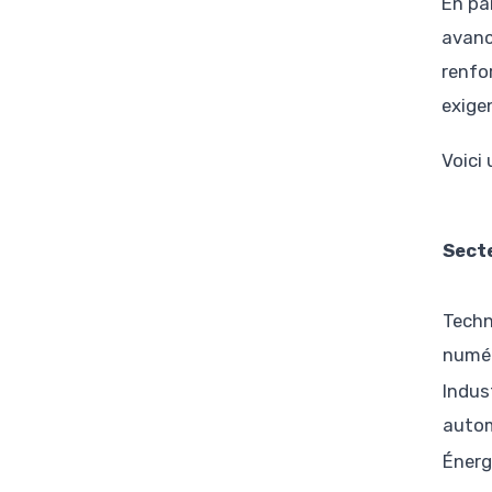
En pa
avanc
renfo
exige
Voici
Sect
Techn
numé
Indus
autom
Énerg