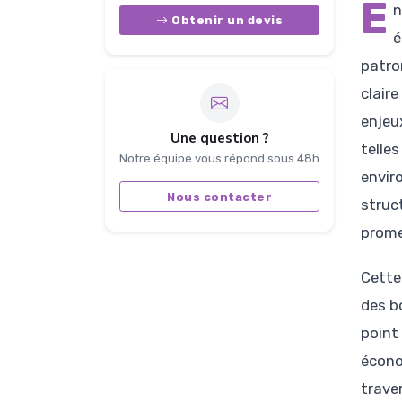
E
n
Obtenir un devis
é
patro
clair
enjeu
Une question ?
telles
Notre équipe vous répond sous 48h
envir
Nous contacter
struc
prome
Cette
des b
point
écono
trave