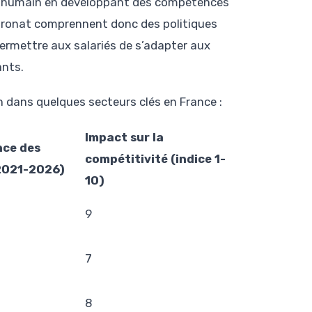
ital humain en développant des compétences
tronat comprennent donc des politiques
ermettre aux salariés de s’adapter aux
ants.
 dans quelques secteurs clés en France :
Impact sur la
nce des
compétitivité (indice 1-
2021-2026)
10)
9
7
8