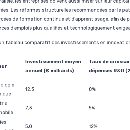
rallèle, les entreprises doivent aussi miser sur leur cap
ées. Les réformes structurelles recommandées par le pa
rcées de formation continue et d’apprentissage, afin de p
nces d’emplois plus qualifiés et technologiquement exige
 un tableau comparatif des investissements en innovation
Investissement moyen
Taux de croissa
eur
annuel (€ milliards)
dépenses R&D (
ologie
12,5
8%
rique
trie
7,3
5%
obile
ies
5,0
12%