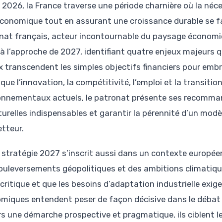
 2026, la France traverse une période charnière où la néc
conomique tout en assurant une croissance durable se fa
nat français, acteur incontournable du paysage économiqu
e à l’approche de 2027, identifiant quatre enjeux majeurs q
x transcendent les simples objectifs financiers pour em
 que l’innovation, la compétitivité, l’emploi et la transiti
onnementaux actuels, le patronat présente ses recomma
turelles indispensables et garantir la pérennité d’un mod
tteur.
 stratégie 2027 s’inscrit aussi dans un contexte europée
ouleversements géopolitiques et des ambitions climatiqu
 critique et que les besoins d’adaptation industrielle exi
miques entendent peser de façon décisive dans le débat 
rs une démarche prospective et pragmatique, ils ciblent le