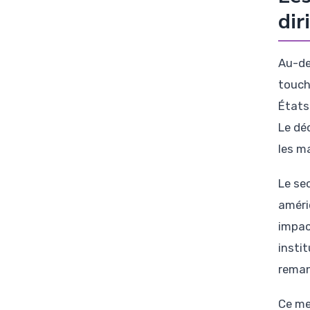
dir
Au-de
touch
États-
Le dé
les m
Le se
améri
impac
insti
reman
Ce meu