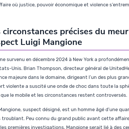
ffaire où justice, pouvoir économique et violence s’entrem
 circonstances précises du meurt
pect Luigi Mangione
ime survenu en décembre 2024 à New York a profondément 
tats-Unis. Brian Thompson, directeur général de UnitedHe
ence majeure dans le domaine, dirigeant l’un des plus gr
rt violente a suscité une onde de choc dans toute la sphè
 que le mobile et les circonstances restent controversés.
 Mangione, suspect désigné, est un homme âgé d’une quar
troublant. Peu connu du grand public avant cette affaire, 
les premières investigations, Mangione serait lié à des cer