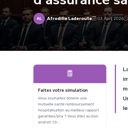
Afrodille Laderoute
03 April 2026
AL
L
i
m
Faites votre simulation
U
Vous souhaitez obtenir une
mutuelle santé remboursement
l
hospitalisation au meilleur rapport
garanties/prix ? Vous êtes au bon
endroit. Ch...