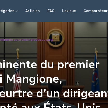
tégories
Articles
FAQ
Lexique
Comparateur
minente du premier procès de Luigi ...
inente du premier
i Mangione,
urtre d’un dirigean
nté aux États-Unis