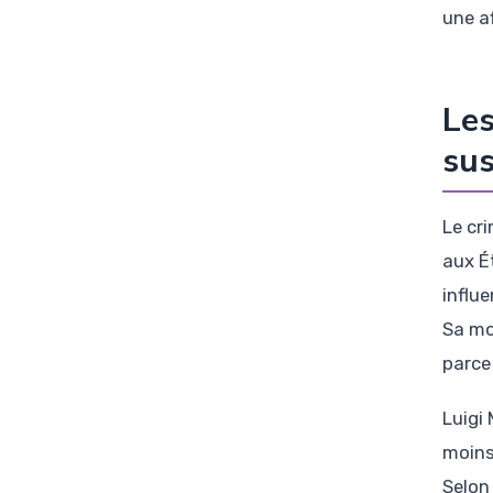
une a
Les
sus
Le cr
aux É
influ
Sa mo
parce
Luigi
moins 
Selon 