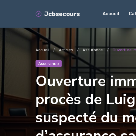
Jcbsecours
Accueil
Ca
Accueil
Articles
Assurance
Ouverture im
Assurance
Ouverture imm
procès de Luig
suspecté du me
d’assurance sa