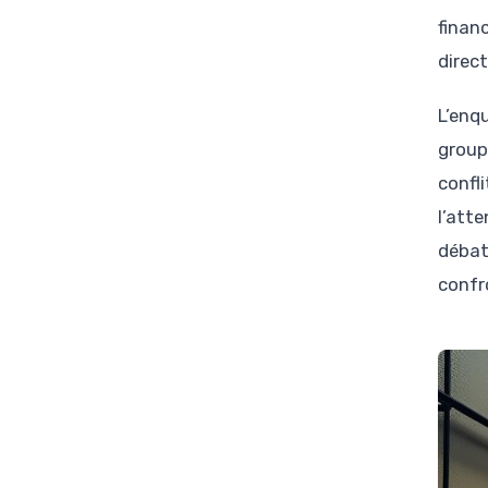
finan
direc
L’enq
group
confli
l’att
débats
confr