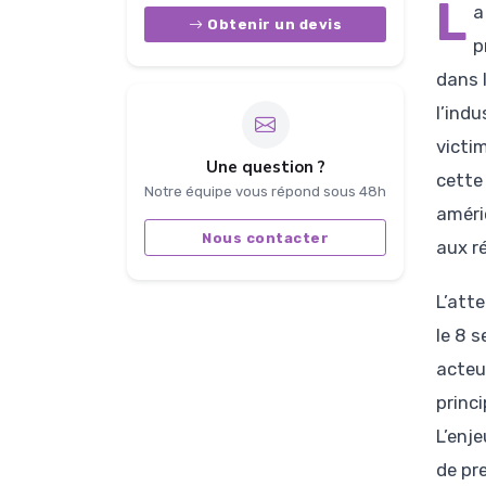
L
a
Obtenir un devis
p
dans 
l’ind
victi
Une question ?
cette 
Notre équipe vous répond sous 48h
améri
Nous contacter
aux r
L’att
le 8 s
acteu
princ
L’enje
de pr