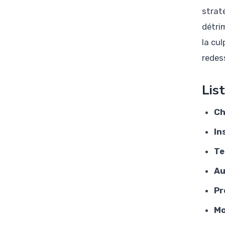
strat
détri
la cul
redes
Lis
Ch
In
Te
Au
Pr
Mo