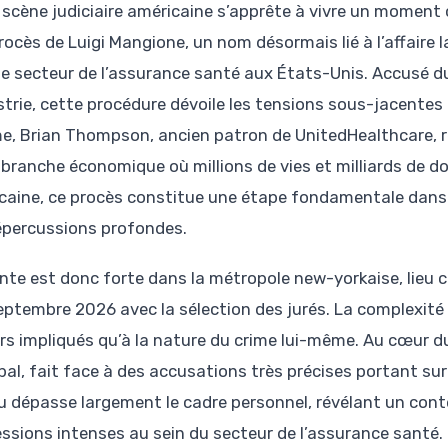
 scène judiciaire américaine s’apprête à vivre un moment 
rocès de Luigi Mangione, un nom désormais lié à l’affaire 
le secteur de l’assurance santé aux États-Unis. Accusé du
ustrie, cette procédure dévoile les tensions sous-jacentes
me, Brian Thompson, ancien patron de UnitedHealthcare, r
branche économique où millions de vies et milliards de dol
caine, ce procès constitue une étape fondamentale dans l
épercussions profondes.
ente est donc forte dans la métropole new-yorkaise, lieu c
eptembre 2026 avec la sélection des jurés. La complexité d
rs impliqués qu’à la nature du crime lui-même. Au cœur du
ipal, fait face à des accusations très précises portant 
u dépasse largement le cadre personnel, révélant un contex
essions intenses au sein du secteur de l’assurance santé. C