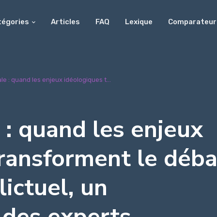
tégories
Articles
FAQ
Lexique
Comparateur
e : quand les enjeux idéologiques t...
: quand les enjeux
ransforment le déba
lictuel, un
 des experts