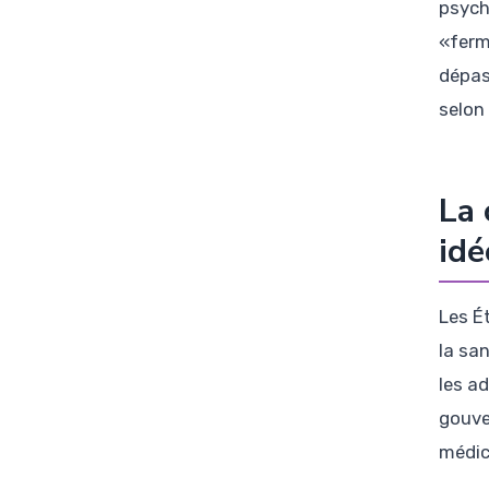
psych
«ferm
dépas
selon
La 
idé
Les É
la sa
les a
gouve
médic