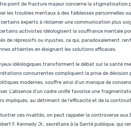
tre point de fracture majeur concerne la stigmatisation p
ier les troubles mentaux à des faiblesses personnelles o
e certains experts à réclamer une communication plus soig
 certains activistes idéologisent la souffrance mentale 
fiés de répressifs ou injustes, ce qui, paradoxalement, ren
nnes atteintes en éloignant les solutions efficaces.
njeux idéologiques transforment le débat sur la santé ment
prétations concurrentes compliquent la prise de décision 
olitiques modernes, souffre ainsi d’un manque de consensu
iser. L’absence d’un cadre unifié favorise une fragmentatio
s impliqués, au détriment de l’efficacité et de la continui
llustrer ces rivalités, on peut rappeler la controverse au
obert F. Kennedy Jr., secrétaire à la Santé publique, qui 