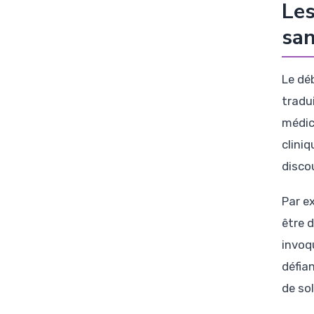
Les
sa
Le dé
tradu
médic
clini
disco
Par e
être 
invoq
défia
de so