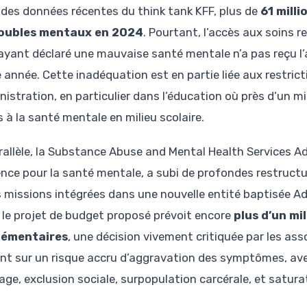
 des données récentes du think tank KFF, plus de
61 mill
roubles mentaux en 2024
. Pourtant, l’accès aux soins 
ayant déclaré une mauvaise santé mentale n’a pas reçu l’
année. Cette inadéquation est en partie liée aux restric
nistration, en particulier dans l’éducation où près d’un mi
 à la santé mentale en milieu scolaire.
rallèle, la Substance Abuse and Mental Health Services A
ence pour la santé mentale, a subi de profondes restruct
s missions intégrées dans une nouvelle entité baptisée Ad
 le projet de budget proposé prévoit encore
plus d’un mi
lémentaires
, une décision vivement critiquée par les ass
ent sur un risque accru d’aggravation des symptômes, a
ge, exclusion sociale, surpopulation carcérale, et satura