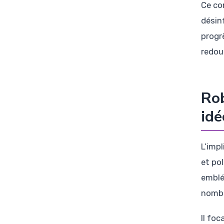
Ce co
désin
progr
redou
Rob
idé
L’imp
et po
emblé
nombr
Il fo