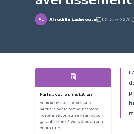
Afrodille Laderoute
02 June 2026
AL
L
d
p
Faites votre simulation
h
Vous souhaitez obtenir une
mutuelle santé remboursement
m
hospitalisation au meilleur rapport
garanties/prix ? Vous êtes au bon
endroit. Ch...