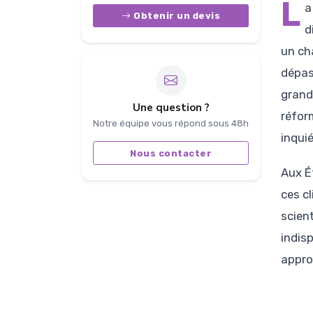
L
a
Obtenir un devis
d
un ch
dépas
grand
Une question ?
réfor
Notre équipe vous répond sous 48h
inqui
Nous contacter
Aux É
ces c
scien
indis
appro