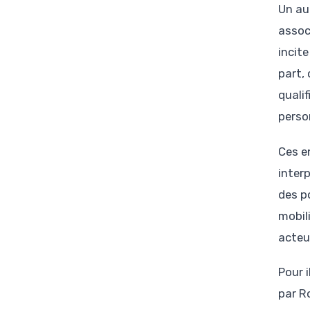
Un au
assoc
incit
part,
quali
perso
Ces e
inter
des p
mobil
acteur
Pour i
par R