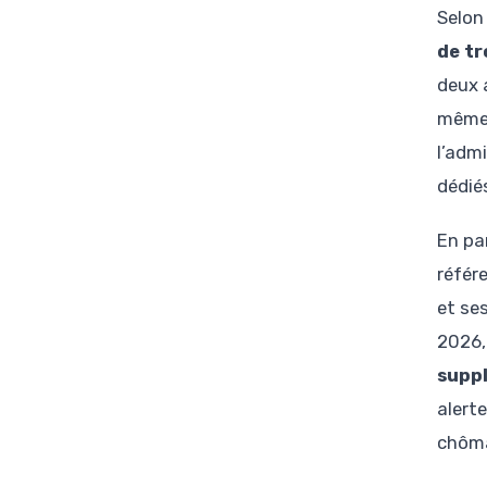
Selon
de t
deux 
même 
l’admi
dédiés
En pa
référ
et se
2026,
supp
alert
chôma