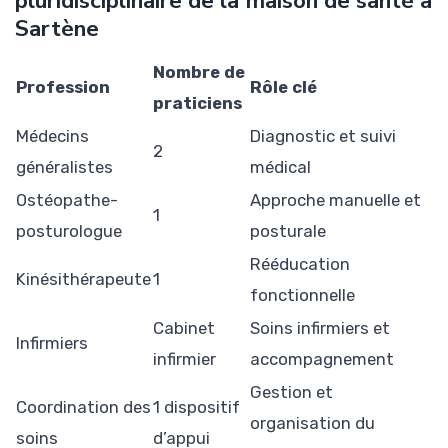
pluridisciplinaire de la maison de santé à
Sartène
Nombre de
Profession
Rôle clé
praticiens
Médecins
Diagnostic et suivi
2
généralistes
médical
Ostéopathe-
Approche manuelle et
1
posturologue
posturale
Rééducation
Kinésithérapeute
1
fonctionnelle
Cabinet
Soins infirmiers et
Infirmiers
infirmier
accompagnement
Gestion et
Coordination des
1 dispositif
organisation du
soins
d’appui