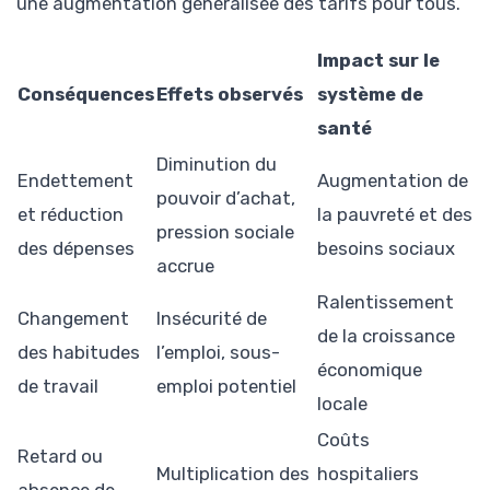
une augmentation généralisée des tarifs pour tous.
Impact sur le
Conséquences
Effets observés
système de
santé
Diminution du
Endettement
Augmentation de
pouvoir d’achat,
et réduction
la pauvreté et des
pression sociale
des dépenses
besoins sociaux
accrue
Ralentissement
Changement
Insécurité de
de la croissance
des habitudes
l’emploi, sous-
économique
de travail
emploi potentiel
locale
Coûts
Retard ou
Multiplication des
hospitaliers
absence de