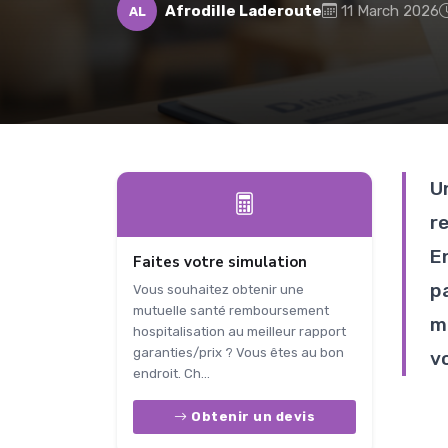
Afrodille Laderoute
11 March 2026
AL
U
r
En
Faites votre simulation
p
Vous souhaitez obtenir une
mutuelle santé remboursement
m
hospitalisation au meilleur rapport
garanties/prix ? Vous êtes au bon
vo
endroit. Ch...
Obtenir un devis