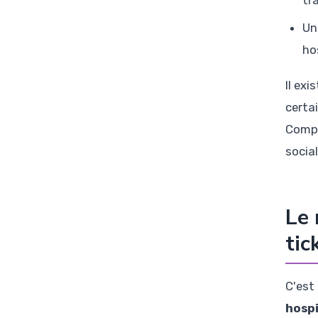
Un
ho
Il exi
certa
Compl
socia
Le 
tic
C'est
hospi