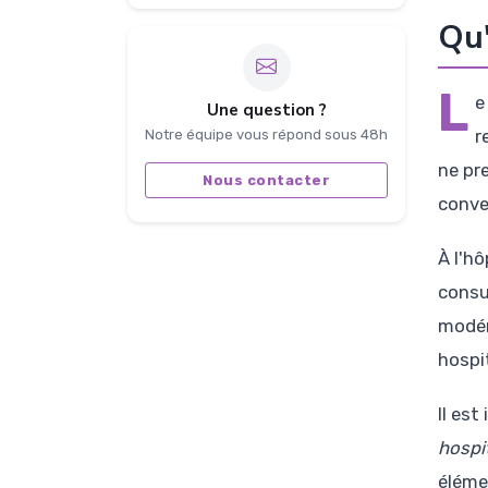
Qu'
L
Une question ?
r
Notre équipe vous répond sous 48h
ne pr
Nous contacter
conve
À l'h
consu
modér
hospi
Il es
hospit
éléme