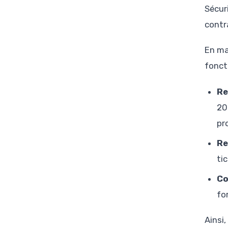
Sécur
contra
En ma
fonct
Re
20
pr
Re
ti
Co
fo
Ainsi