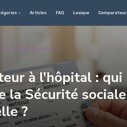
tégories
Articles
FAQ
Lexique
Comparateur
teur à l'hôpital : qui paye quoi e...
ur à l'hôpital : qui
e la Sécurité sociale
lle ?