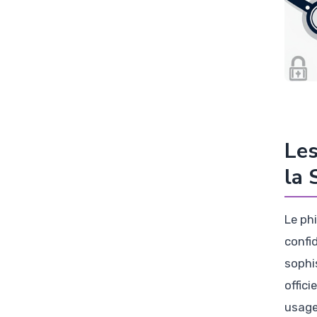
Les
la 
Le ph
confi
sophi
offici
usage