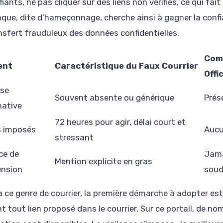
fiants, ne pas cliquer sur des liens non vérifiés, ce qui fai
aque, dite d’hameçonnage, cherche ainsi à gagner la conf
ansfert frauduleux des données confidentielles.
Com
ent
Caractéristique du Faux Courrier
Offic
se
Souvent absente ou générique
Prés
ative
72 heures pour agir, délai court et
s imposés
Aucu
stressant
ce de
Jama
Mention explicite en gras
nsion
soud
 ce genre de courrier, la première démarche à adopter est de 
t tout lien proposé dans le courrier. Sur ce portail, de n