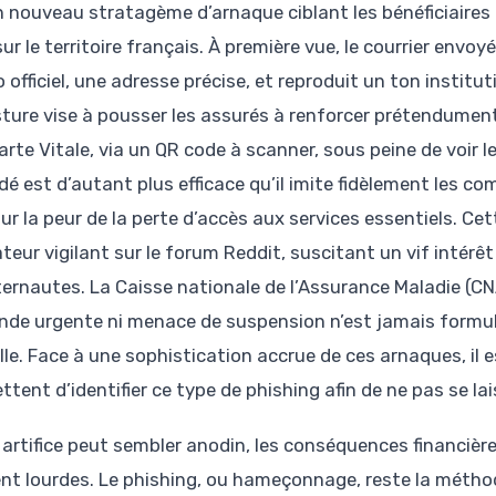
n nouveau stratagème d’arnaque ciblant les bénéficiaires 
sur le territoire français. À première vue, le courrier envoy
o officiel, une adresse précise, et reproduit un ton instit
ture vise à pousser les assurés à renforcer prétendument 
Carte Vitale, via un QR code à scanner, sous peine de voir 
dé est d’autant plus efficace qu’il imite fidèlement les c
ur la peur de la perte d’accès aux services essentiels. Cet
ateur vigilant sur le forum Reddit, suscitant un vif intér
nternautes. La Caisse nationale de l’Assurance Maladie (C
de urgente ni menace de suspension n’est jamais formulé
elle. Face à une sophistication accrue de ces arnaques, il e
tent d’identifier ce type de phishing afin de ne pas se lai
t artifice peut sembler anodin, les conséquences financièr
nt lourdes. Le phishing, ou hameçonnage, reste la méthod