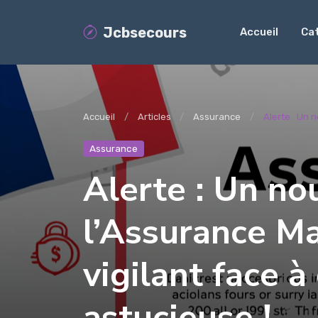
Jcbsecours
Accueil
Ca
Accueil
Articles
Assurance
Alerte : Un 
Assurance
Alerte : Un no
l’Assurance Ma
vigilant face 
astucieuse !