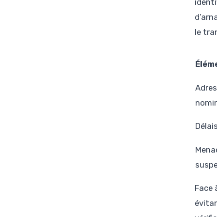
identi
d’arn
le tr
Élém
Adres
nomin
Délai
Mena
suspe
Face à
évitan