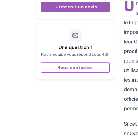
U
Obtenir un devis
le log
impos
leur 
Une question ?
procé
Notre équipe vous répond sous 48h
joue s
Nous contacter
utilis
les i
deman
offici
permet
Si ce
souve