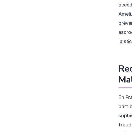
accéde
Ameli
préve
escro
la sé
Rec
Mal
En Fr
partic
sophi
fraud