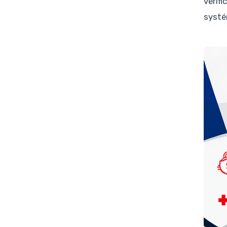
vérifi
systém