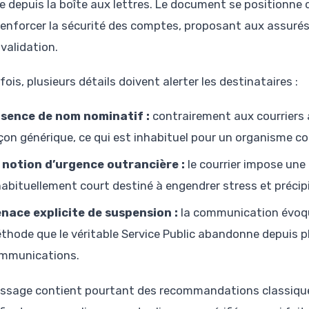
cile depuis la boîte aux lettres. Le document se positionn
renforcer la sécurité des comptes, proposant aux assurés
validation.
ois, plusieurs détails doivent alerter les destinataires :
sence de nom nominatif :
contrairement aux courriers 
çon générique, ce qui est inhabituel pour un organisme c
 notion d’urgence outrancière :
le courrier impose une 
habituellement court destiné à engendrer stress et précip
nace explicite de suspension :
la communication évoqu
thode que le véritable Service Public abandonne depuis p
mmunications.
ssage contient pourtant des recommandations classiques