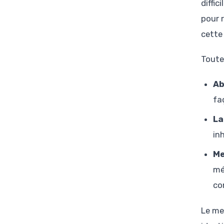
diffi
pour 
cette 
Toutef
Ab
fa
La
in
Me
mé
co
Le me