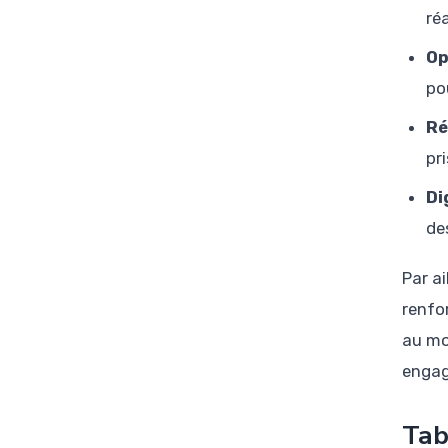
ré
Op
po
Ré
pr
Di
de
Par a
renfo
au mo
engag
Tab