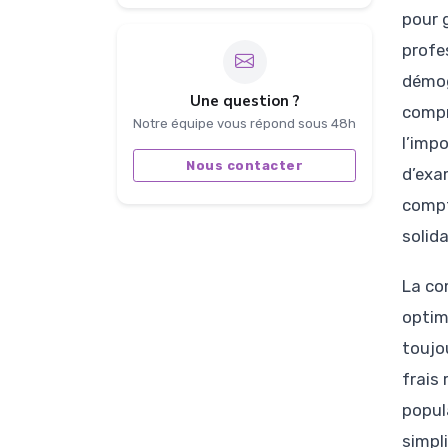
pour g
profe
démog
Une question ?
compr
Notre équipe vous répond sous 48h
l’imp
Nous contacter
d’exa
compt
solid
La co
optim
toujo
frais
popul
simpl