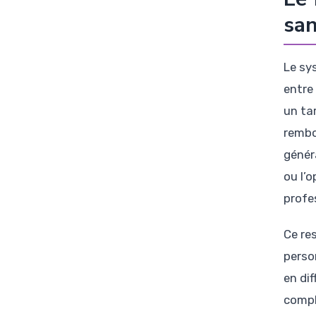
san
Le sy
entre
un ta
rembo
génér
ou l’o
profe
Ce res
perso
en di
compl