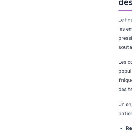
des
Le fi
les e
pressi
soute
Les c
popul
fréqu
des t
Un en
patien
Re