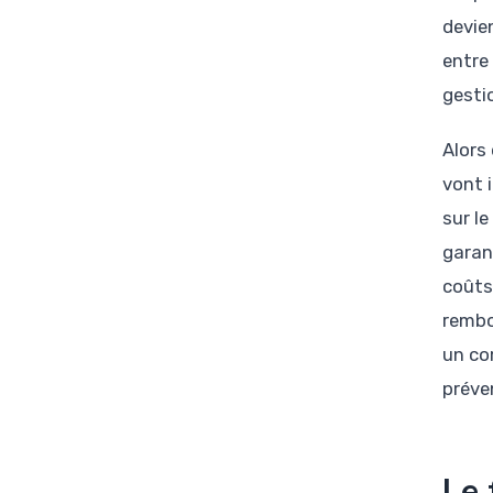
devie
entre
gesti
Alors
vont 
sur le
garan
coûts
rembo
un co
préve
Le 