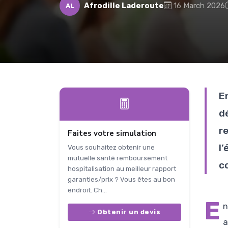
Afrodille Laderoute
16 March 2026
AL
E
d
r
Faites votre simulation
l
Vous souhaitez obtenir une
mutuelle santé remboursement
c
hospitalisation au meilleur rapport
garanties/prix ? Vous êtes au bon
endroit. Ch...
E
n
Obtenir un devis
a