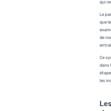
qui r
Le pa
que l
exame
de no
entra
Ce sy
dans 
étape
les in
Les