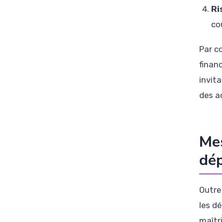
Ri
co
Par c
financ
invita
des a
Mes
dép
Outre
les dé
maîtr