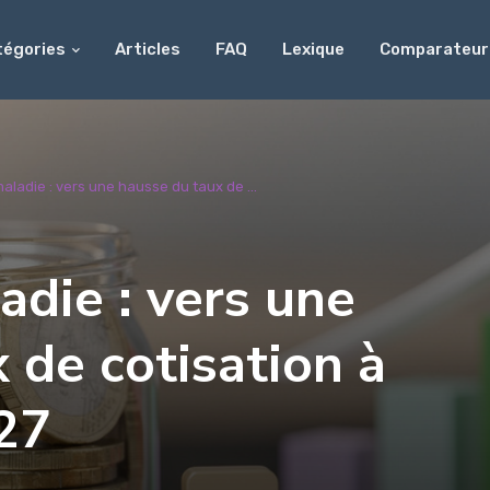
tégories
Articles
FAQ
Lexique
Comparateur
ladie : vers une hausse du taux de ...
die : vers une
 de cotisation à
27