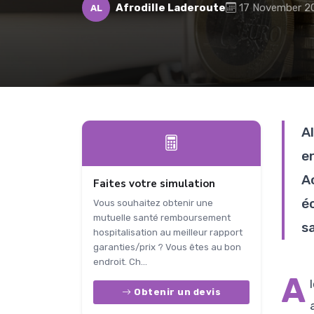
Afrodille Laderoute
17 November 2
AL
A
e
Ac
Faites votre simulation
é
Vous souhaitez obtenir une
mutuelle santé remboursement
sa
hospitalisation au meilleur rapport
garanties/prix ? Vous êtes au bon
endroit. Ch...
A
Obtenir un devis