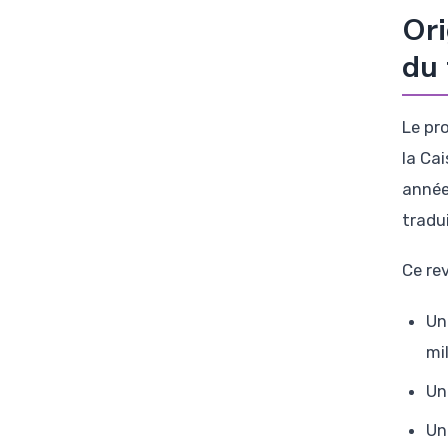
Ori
du 
Le pr
la Cai
année
tradu
Ce re
Un
mi
Un
Un