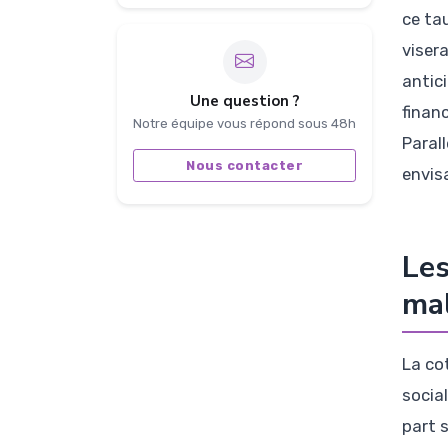
ce ta
visera
antic
Une question ?
finan
Notre équipe vous répond sous 48h
Paral
Nous contacter
envis
Les
ma
La co
socia
part s