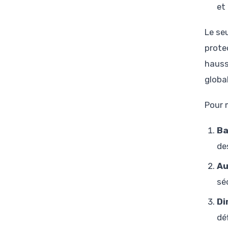
et
Le se
protec
hauss
globa
Pour 
Ba
de
Au
sé
Di
déf