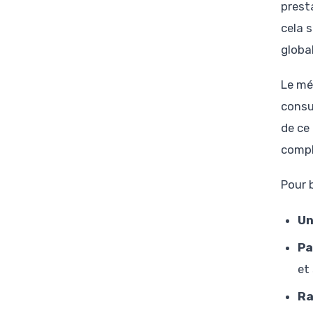
prest
cela 
globa
Le mé
consu
de ce
compl
Pour 
Un
Pa
et 
Ra