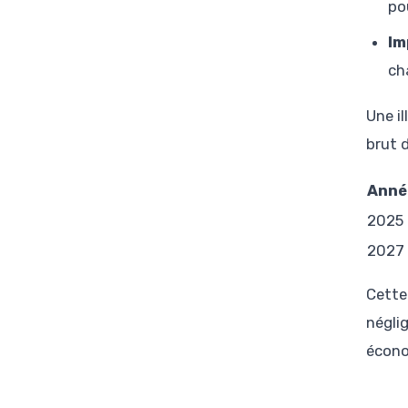
po
Im
ch
Une i
brut 
Anné
2025
2027 
Cette
négli
écono