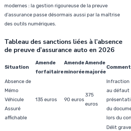
modernes : la gestion rigoureuse de la preuve
d’assurance passe désormais aussi par la maîtrise
des outils numériques.
Tableau des sanctions liées à l’absence
de preuve d’assurance auto en 2026
Amende
Amende
Amende
Situation
Commenta
forfaitaire
minorée
majorée
Absence de
Infraction 
Mémo
au défaut
375
Véhicule
135 euros
90 euros
présentat
euros
Assuré
du docum
affichable
lors du co
Délit grave