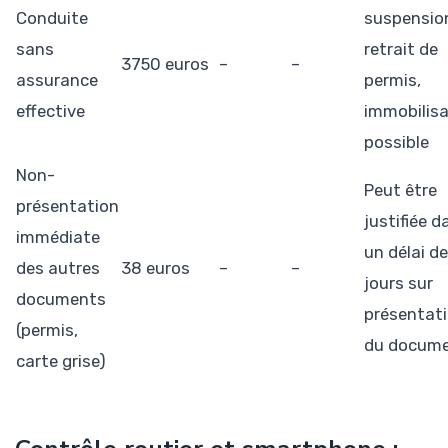
Conduite
suspensio
sans
retrait de
3750 euros
–
–
assurance
permis,
effective
immobilisa
possible
Non-
Peut être
présentation
justifiée d
immédiate
un délai de
des autres
38 euros
–
–
jours sur
documents
présentat
(permis,
du docum
carte grise)