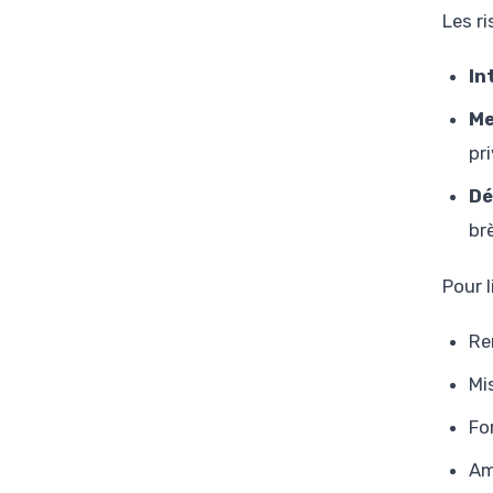
Les r
In
Me
pri
Dé
br
Pour 
Re
Mi
Fo
Am