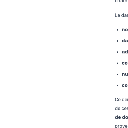
champs
Le da
no
da
ad
co
nu
co
Ce de
de ce
de d
prove