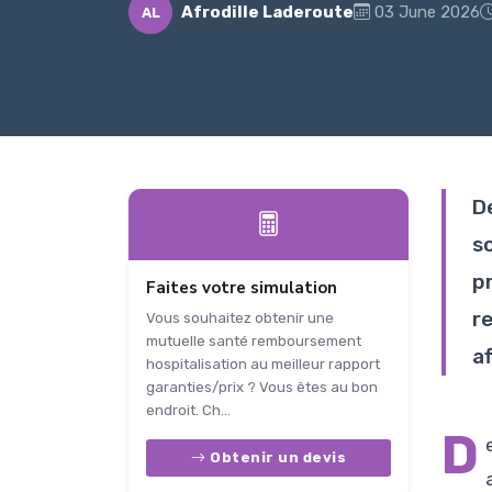
Afrodille Laderoute
03 June 2026
AL
D
s
p
Faites votre simulation
r
Vous souhaitez obtenir une
mutuelle santé remboursement
af
hospitalisation au meilleur rapport
garanties/prix ? Vous êtes au bon
endroit. Ch...
D
Obtenir un devis