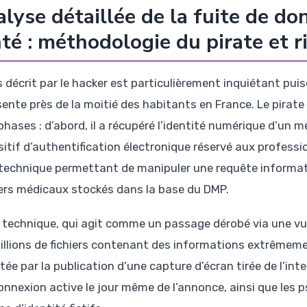
lyse détaillée de la fuite de do
té : méthodologie du pirate et 
s décrit par le hacker est particulièrement inquiétant p
sente près de la moitié des habitants en France. Le pirate
phases : d’abord, il a récupéré l’identité numérique d’un 
itif d’authentification électronique réservé aux professio
e technique permettant de manipuler une requête inform
ers médicaux stockés dans la base du DMP.
 technique, qui agit comme un passage dérobé via une vulné
illions de fichiers contenant des informations extrêmemen
tée par la publication d’une capture d’écran tirée de l’in
onnexion active le jour même de l’annonce, ainsi que les ps