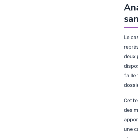
Ana
san
Le ca
repré
deux 
dispos
faill
dossi
Cette
des m
appor
une c