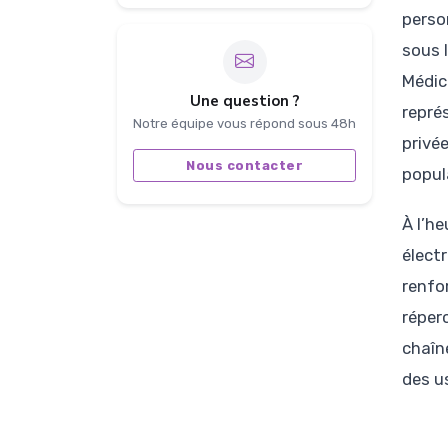
perso
sous 
Médica
Une question ?
repré
Notre équipe vous répond sous 48h
privé
Nous contacter
popul
À l’h
élect
renfo
réper
chaîn
des u