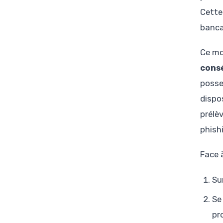
Cette
banca
Ce mo
consé
posse
dispo
prélè
phish
Face à
Su
Se
pr