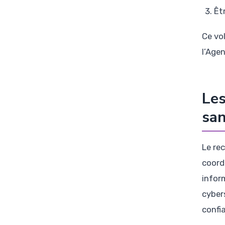
Êt
Ce vo
l’Age
Les
san
Le re
coord
infor
cyber
confi