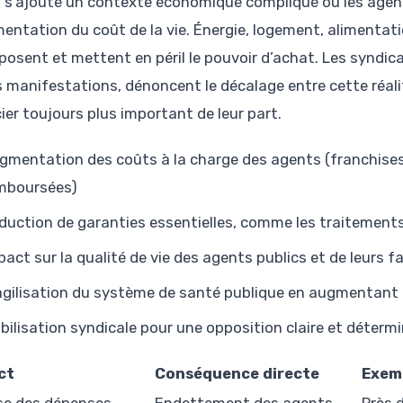
a s’ajoute un contexte économique compliqué où les agent
mentation du coût de la vie. Énergie, logement, alimentati
posent et mettent en péril le pouvoir d’achat. Les syndica
s manifestations, dénoncent le décalage entre cette réali
ier toujours plus important de leur part.
gmentation des coûts à la charge des agents (franchise
mboursées)
duction de garanties essentielles, comme les traitements
pact sur la qualité de vie des agents publics et de leurs f
agilisation du système de santé publique en augmentant
bilisation syndicale pour une opposition claire et déterm
ct
Conséquence directe
Exem
e des dépenses
Endettement des agents
Près 