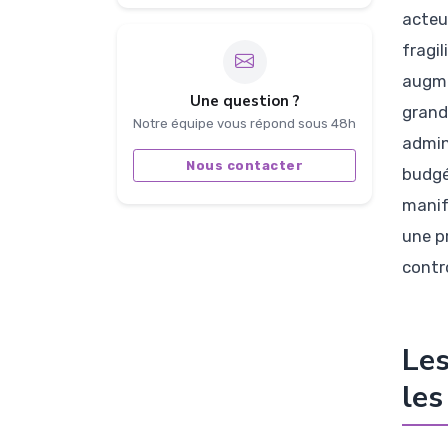
acteu
fragi
augme
Une question ?
grand
Notre équipe vous répond sous 48h
admin
Nous contacter
budgé
manif
une pr
contr
Les
les