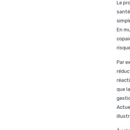
Le pr
santé
simpl
En mu
copai
risque
Par e
réduc
réact
que l
gestio
Actue
illust