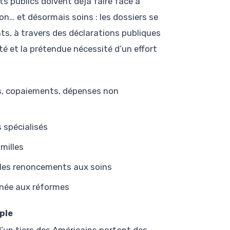
s publics doivent déjà faire face à
on… et désormais soins : les dossiers se
ts, à travers des déclarations publiques
té et la prétendue nécessité d’un effort
s, copaiements, dépenses non
 spécialisés
amilles
 les renoncements aux soins
inée aux réformes
ple
d’un tiers des Américains portant des