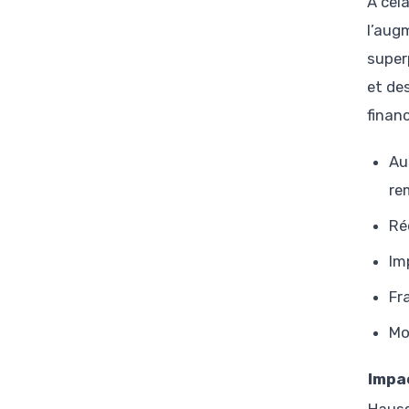
À cel
l’aug
super
et de
financ
Au
re
Ré
Im
Fr
Mo
Impa
Hauss