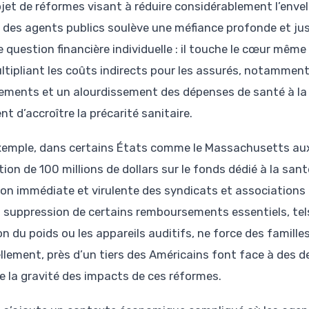
ojet de réformes visant à réduire considérablement l’env
 des agents publics soulève une méfiance profonde et jus
e question financière individuelle : il touche le cœur mêm
ltipliant les coûts indirects pour les assurés, notammen
ements et un alourdissement des dépenses de santé à la
nt d’accroître la précarité sanitaire.
xemple, dans certains États comme le Massachusetts aux
tion de 100 millions de dollars sur le fonds dédié à la sa
ion immédiate et virulente des syndicats et associations
a suppression de certains remboursements essentiels, tel
n du poids ou les appareils auditifs, ne force des famille
llement, près d’un tiers des Américains font face à des d
re la gravité des impacts de ces réformes.