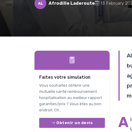
Afrodille Laderoute
13 February 20
AL
A
b
a
Faites votre simulation
p
Vous souhaitez obtenir une
mutuelle santé remboursement
ma
hospitalisation au meilleur rapport
garanties/prix ? Vous êtes au bon
endroit. Ch...
A
Obtenir un devis