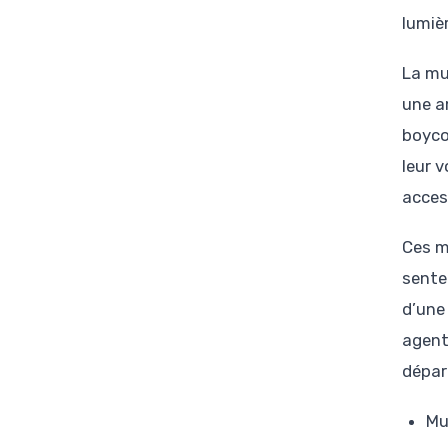
lumiè
La mu
une a
boyco
leur 
acces
Ces m
sente
d’une
agent
dépar
Mu