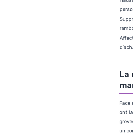
perso
Suppr
remb
Affec
d’ach
La 
man
Face 
ont l
grève
un co