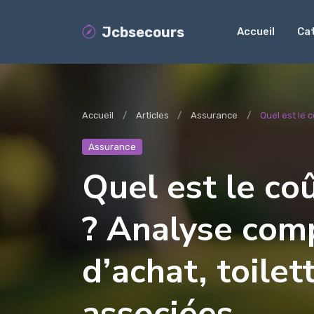
Jcbsecours
Accueil
Ca
Accueil
Articles
Assurance
Quel est le c
Assurance
Quel est le co
? Analyse comp
d’achat, toile
associées