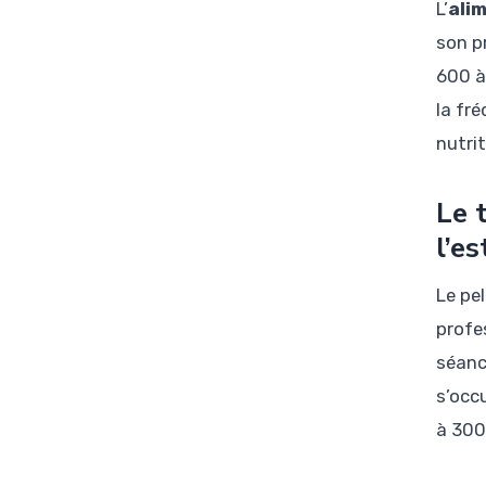
L’
ali
son p
600 à
la fr
nutrit
Le 
l’e
Le pe
profes
séanc
s’occ
à 300