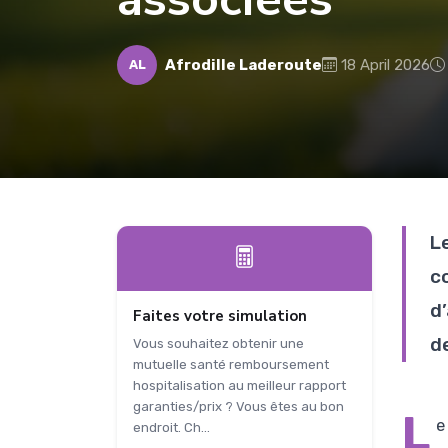
Afrodille Laderoute
18 April 2026
AL
L
c
d’
Faites votre simulation
d
Vous souhaitez obtenir une
mutuelle santé remboursement
hospitalisation au meilleur rapport
garanties/prix ? Vous êtes au bon
L
e
endroit. Ch...