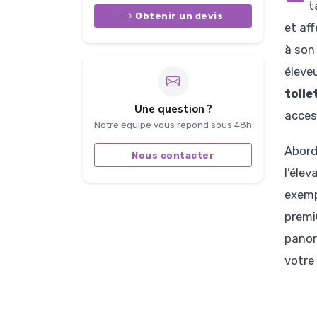
t
Obtenir un devis
et af
à son
éleveu
toile
Une question ?
acces
Notre équipe vous répond sous 48h
Aborde
Nous contacter
l’élev
exemp
premi
panor
votre