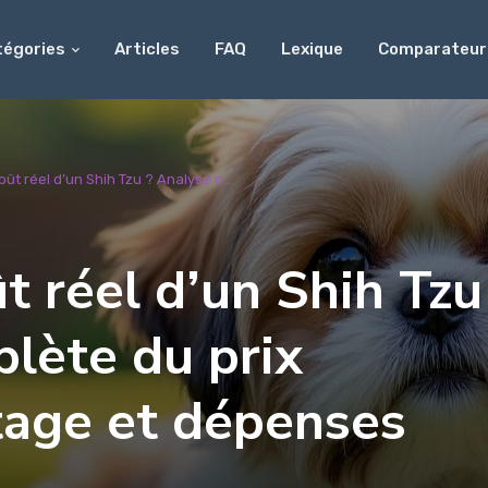
tégories
Articles
FAQ
Lexique
Comparateur
oût réel d’un Shih Tzu ? Analyse c...
ût réel d’un Shih Tzu
lète du prix
ttage et dépenses