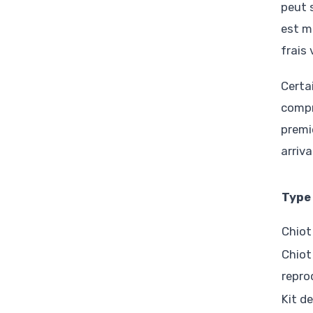
peut 
est m
frais
Certa
compr
premie
arriva
Type
Chiot
Chiot
repro
Kit d