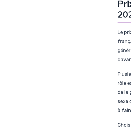
Pri
20
Le pri
franç
génér
davan
Plusi
rôle e
de la
sexe 
à fair
Chois