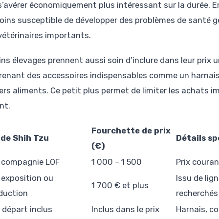
s’avérer économiquement plus intéressant sur la durée. En 
oins susceptible de développer des problèmes de santé g
 vétérinaires importants.
ins élevages prennent aussi soin d’inclure dans leur prix u
enant des accessoires indispensables comme un harnais, u
rs aliments. Ce petit plus permet de limiter les achats im
nt.
Fourchette de prix
 de Shih Tzu
Détails sp
(€)
 compagnie LOF
1 000 – 1 500
Prix couran
 exposition ou
Issu de lig
1 700 € et plus
duction
recherchés
e départ inclus
Inclus dans le prix
Harnais, co