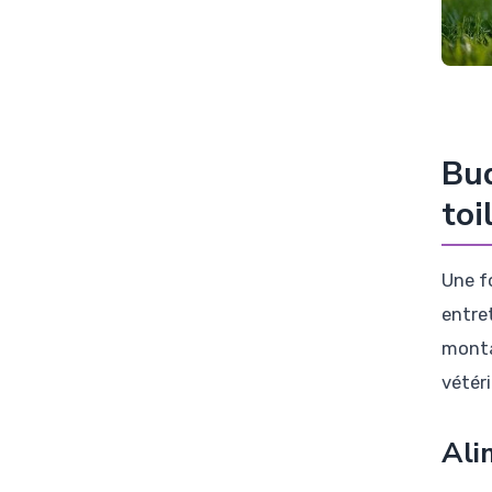
Bud
toi
Une fo
entre
monta
vétéri
Ali