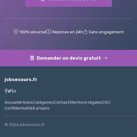
100% sécurisé
Réponse en 24h
Sans engagement
Demander un devis gratuit
jcbsecours.fr
Accueil
Articles
Catégories
Contact
|
Mentions légales
CGU
Confidentialité
À propos
© 2026 jcbsecours.fr