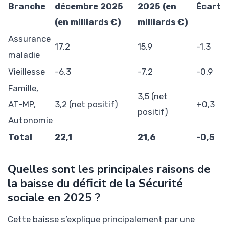
Branche
décembre 2025
2025 (en
Écart
(en milliards €)
milliards €)
Assurance
17,2
15,9
-1,3
maladie
Vieillesse
-6,3
-7,2
-0,9
Famille,
3,5 (net
AT-MP,
3,2 (net positif)
+0,3
positif)
Autonomie
Total
22,1
21,6
-0,5
Quelles sont les principales raisons de
la baisse du déficit de la Sécurité
sociale en 2025 ?
Cette baisse s’explique principalement par une