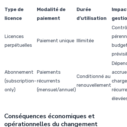
Type de
Modalité de
Durée
Impac
licence
paiement
d’utilisation
gestio
Contrô
Licences
pérenn
Paiement unique
Illimitée
perpétuelles
budge
prévisi
Dépen
Abonnement
Paiements
accrue
Conditionné au
(subscription-
récurrents
charge
renouvellement
only)
(mensuel/annuel)
récurr
élevée
Conséquences économiques et
opérationnelles du changement